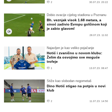
2
30.07.23. 20:22
Dobio ovacije cijelog stadiona u Poznanu
Bh. veznjak visok 1.68 metara, a
sinoć zadivio Evropu golčinom koji
je zabio glavom!
28.07.23. 11:02
Najavljen je kao veliko pojačanje
Hotić i zvanično u novom klubu:
Želim da osvojimo sve moguće
trofeje
1
13.07.23. 08:47
Stiže kao slobodan nogometaš
Dino Hotić stigao na potpis u novi
klub
2
11.07.23. 14:50