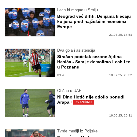
Lech bi mogao u Srbiju
Beograd već drhti, Delijama klecaju
koljena pred najžešćim momcima
Evrope
21.07.25. 14:54
Dva gola i asistencija
Strašan početak sezone Ajdina
Hasića - Sam je demolirao Lech i to
u Poznanu
4
18.07.25. 23:32
Otišao u UAE
Ni Dino Hotić nije odolio ponudi
·
Arapa
ZVANIČNO
16.06.25. 20:31
Tvrde mediji iz Poljske