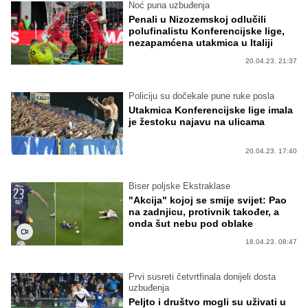
Noć puna uzbuđenja
Penali u Nizozemskoj odlučili
polufinalistu Konferencijske lige,
nezapamćena utakmica u Italiji
20.04.23. 21:37
Policiju su dočekale pune ruke posla
Utakmica Konferencijske lige imala
je žestoku najavu na ulicama
20.04.23. 17:40
Biser poljske Ekstraklase
"Akcija" kojoj se smije svijet: Pao
na zadnjicu, protivnik također, a
onda šut nebu pod oblake
18.04.23. 08:47
Prvi susreti četvrtfinala donijeli dosta
uzbuđenja
Peljto i društvo mogli su uživati u