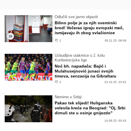
Odlučili sve javno objaviti
Bilino polje je za njih svemirski
brod! Večeras igraju evropski meč,
ismijavaju ih zbog svlačionice
1
06.11.25. 08:08
Uzbudljive utakmice u 2. kolu
Konferencijske lige
Noć bh. napadača: Bajić i
Mulahusejnović junaci svojih
timova, senzacija na Gibraltaru
2
23.10.25. 23:01
Nemirno u Srbiji
Pakao tek slijedi! Huliganska
velesila kreće na Beograd: "Oj, Srbi
dirnuli ste u osinje gnijezdo"
14.08.25. 00:43