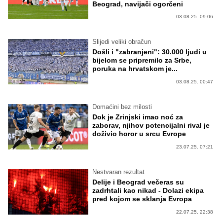
Beograd, navijači ogorčeni
03.08.25. 09:06
Slijedi veliki obračun
Došli i "zabranjeni": 30.000 ljudi u
bijelom se pripremilo za Srbe,
poruka na hrvatskom je...
03.08.25. 00:47
Domaćini bez milosti
Dok je Zrinjski imao noć za
zaborav, njihov potencijalni rival je
doživio horor u srcu Evrope
23.07.25. 07:21
Nestvaran rezultat
Delije i Beograd večeras su
zadrhtali kao nikad - Dolazi ekipa
pred kojom se sklanja Evropa
22.07.25. 22:38