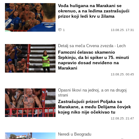
Vođa huligana na Marakani se
okrenuo, a na leđima zastrašujući
prizor koji ledi krv u žilama
1
13.08.25. 17:31
Detalj sa meča Crvena zvezda - Lech
Famozni ćelavac skamenio
Srpkinju, da bi spiker u 75. minuti
napravio dosad neviđeno na
Marakani
13.08.25. 00:45
Opasni likovi na jednoj, a on na drugoj
strani
Zastrašujući prizori Poljaka sa
Marakane, a među Delijama čovjek
kojeg niko nije očekivao tu
12.08.25. 21:47
Neredi u Beogradu