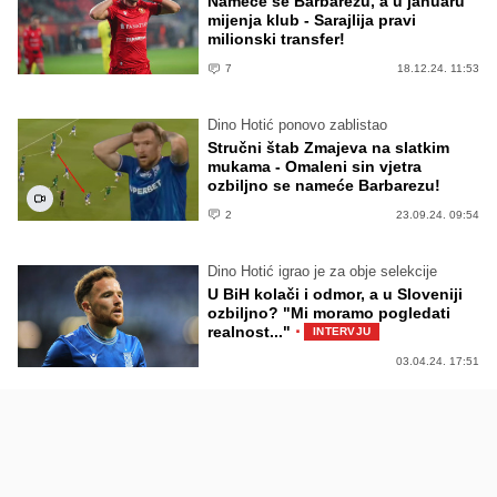
Nameće se Barbarezu, a u januaru
mijenja klub - Sarajlija pravi
milionski transfer!
7
18.12.24. 11:53
Dino Hotić ponovo zablistao
Stručni štab Zmajeva na slatkim
mukama - Omaleni sin vjetra
ozbiljno se nameće Barbarezu!
2
23.09.24. 09:54
Dino Hotić igrao je za obje selekcije
U BiH kolači i odmor, a u Sloveniji
ozbiljno? "Mi moramo pogledati
·
realnost..."
INTERVJU
03.04.24. 17:51