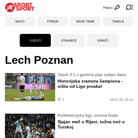
Prijava
Otvori profi
Ot
NOVO
FORUM
MOJE TEME
TABELE
VIJESTI
UTAKMICE
IGRAČI
Lech Poznan
Slavili 4:1 u gostima prije sedam dana
Historijska sramota šampiona -
ništa od Lige prvaka!
1
29.07.26. 22:14
Konferencijska liga, osmina finala
Sjajan meč u Rijeci, tužna noć u
Turskoj