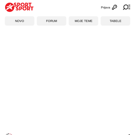
Prijava
Otvori profi
Ot
NOVO
FORUM
MOJE TEME
TABELE