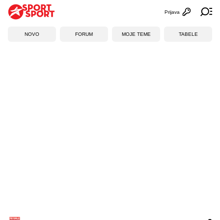
Prijava
Otvori profi
Ot
NOVO
FORUM
MOJE TEME
TABELE