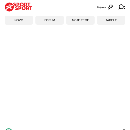
Prijava
Otvori profi
Ot
NOVO
FORUM
MOJE TEME
TABELE