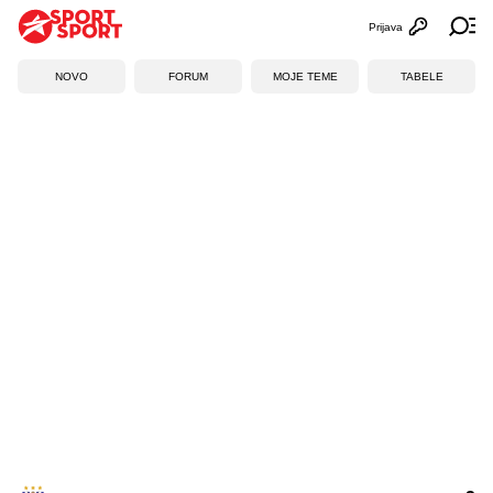
Prijava
Otvori profi
Ot
NOVO
FORUM
MOJE TEME
TABELE