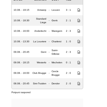
10.08. - 19:15
Antwerp
-
Leuven
3 : 1
Standard
10.08. - 18:30
-
Genk
2 : 1
Liege
10.08. - 16:00
Anderlecht
-
Waregem
2 : 3
10.08. - 13:30
La Louviere
-
Charleroi
1 : 0
Saint-
09.08. - 20:45
Gent
-
2 : 3
Gilloise
09.08. - 18:15
Westerlo
-
Mechelen
0 : 1
Cercle
09.08. - 16:00
Club Brugge
-
2 : 0
Brugge
08.08. - 20:45
Sint-Truiden
-
Dender
2 : 0
Potpuni raspored