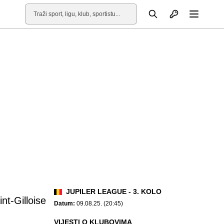
Otvori profil
Pretraga
Otvori
JUPILER LEAGUE - 3. KOLO
nt-Gilloise
Datum:
09.08.25. (20:45)
VIJESTI O KLUBOVIMA