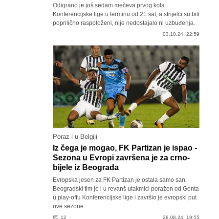
Odigrano je još sedam mečeva prvog kola
Konferencijske lige u terminu od 21 sat, a strijelci su bili
poprilično raspoloženi, nije nedostajalo ni uzbuđenja.
03.10.24. 22:59
Poraz i u Belgiji
Iz čega je mogao, FK Partizan je ispao -
Sezona u Evropi završena je za crno-
bijele iz Beograda
Evropska jesen za FK Partizan je ostala samo san.
Beogradski tim je i u revanš utakmici poražen od Genta
u play-offu Konferencijske lige i završio je evropski put
ove sezone.
12
28.08.24. 19:55