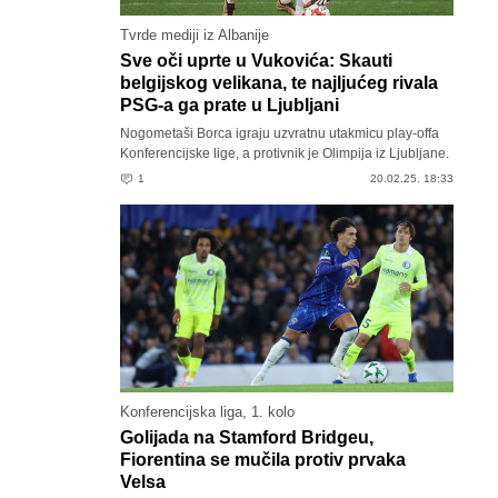
Tvrde mediji iz Albanije
Sve oči uprte u Vukovića: Skauti
belgijskog velikana, te najljućeg rivala
PSG-a ga prate u Ljubljani
Nogometaši Borca igraju uzvratnu utakmicu play-offa
Konferencijske lige, a protivnik je Olimpija iz Ljubljane.
1
20.02.25. 18:33
Konferencijska liga, 1. kolo
Golijada na Stamford Bridgeu,
Fiorentina se mučila protiv prvaka
Velsa