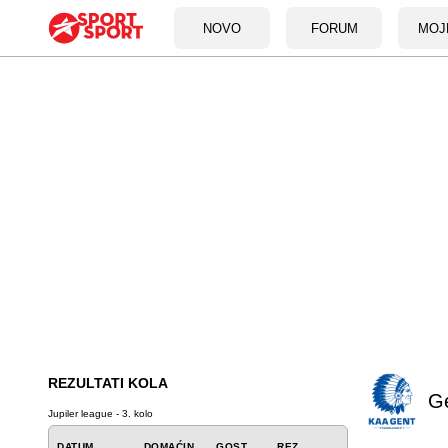
NOVO
FORUM
MOJ
REZULTATI KOLA
G
Jupiler league - 3. kolo
DATUM
DOMAĆIN
GOST
REZ