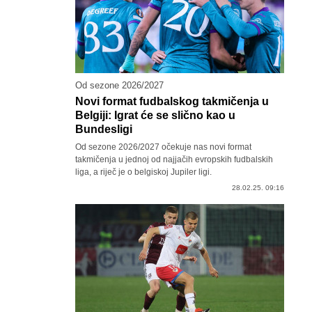
Od sezone 2026/2027
Novi format fudbalskog takmičenja u
Belgiji: Igrat će se slično kao u
Bundesligi
Od sezone 2026/2027 očekuje nas novi format
takmičenja u jednoj od najjačih evropskih fudbalskih
liga, a riječ je o belgiskoj Jupiler ligi.
28.02.25. 09:16