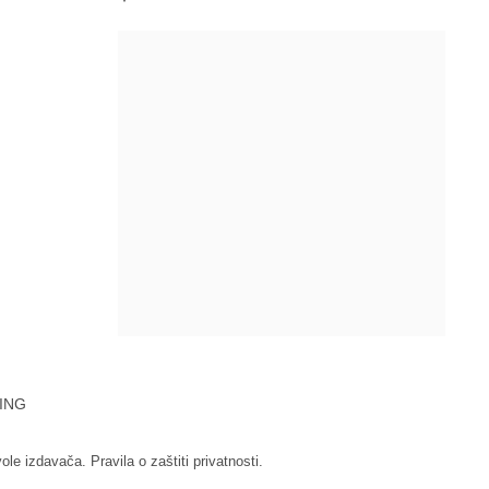
ING
vole izdavača.
Pravila o zaštiti privatnosti.