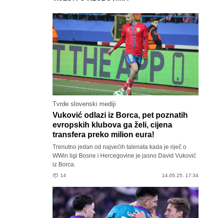
Tvrde slovenski mediji
Vuković odlazi iz Borca, pet poznatih
evropskih klubova ga želi, cijena
transfera preko milion eura!
Trenutno jedan od najvećih talenata kada je riječ o
WWin ligi Bosne i Hercegovine je jasno David Vuković
iz Borca.
14
14.05.25. 17:34