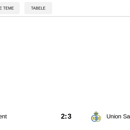
E TEME
TABELE
2
:
3
ent
Union Sai