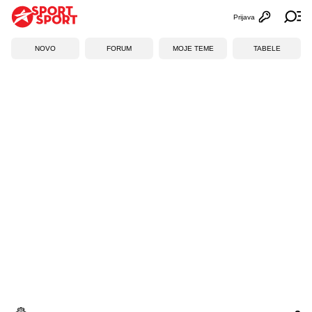
Prijava
Otvori profi
Ot
NOVO
FORUM
MOJE TEME
TABELE