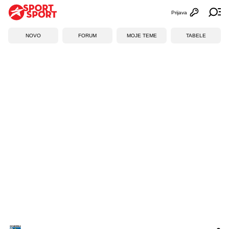
Prijava
Otvori profi
Ot
NOVO
FORUM
MOJE TEME
TABELE