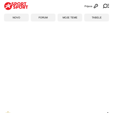
Prijava
Otvori profi
Ot
NOVO
FORUM
MOJE TEME
TABELE