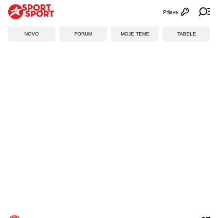
Prijava
Otvori profi
Ot
NOVO
FORUM
MOJE TEME
TABELE