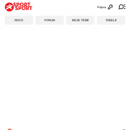
Prijava
Otvori profi
Ot
NOVO
FORUM
MOJE TEME
TABELE