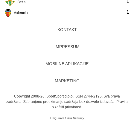
1
Betis
1
Valencia
KONTAKT
IMPRESSUM
MOBILNE APLIKACIJE
MARKETING
Copyright 2008-26. SportSport d.o.o. ISSN 2744-2195. Sva prava
zadržana. Zabranjeno preuzimanje sadržaja bez dozvole izdavača.
Pravila
o zaštiti privatnosti.
Osigurava
Sikra Security