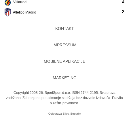
2
Villarreal
2
Atletico Madrid
KONTAKT
IMPRESSUM
MOBILNE APLIKACIJE
MARKETING
Copyright 2008-26. SportSport d.o.o. ISSN 2744-2195. Sva prava
zadržana. Zabranjeno preuzimanje sadržaja bez dozvole izdavača.
Pravila
o zaštiti privatnosti.
Osigurava
Sikra Security