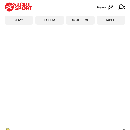
Prijava
Otvori profi
Ot
NOVO
FORUM
MOJE TEME
TABELE