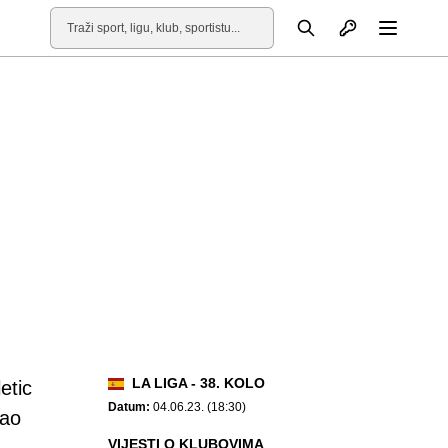
Otvori profil
Pretraga
Otvori
LA LIGA - 38. KOLO
etic
Datum:
04.06.23. (18:30)
bao
VIJESTI O KLUBOVIMA