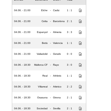
04.06. - 21:00
Elche
-
Cadiz
1 : 1
04.06. - 21:00
Celta
-
Barcelona
2 : 1
04.06. - 21:00
Espanyol
-
Almeria
3 : 3
04.06. - 21:00
Betis
-
Valencia
1 : 1
04.06. - 21:00
Valladolid
-
Getafe
0 : 0
04.06. - 18:30
Mallorca CF
-
Rayo
3 : 0
04.06. - 18:30
Real
-
Athletic
1 : 1
04.06. - 18:30
Villarreal
-
Atletico
2 : 2
04.06. - 18:30
Osasuna
-
Girona
2 : 1
04.06. - 18:30
Sociedad
-
Sevilla
2 : 1