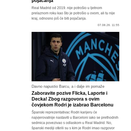
pojačanja
Real Madrid od 2019. nije potrošio u ljetnom
prelaznom roku kao što je potrošio u ovom, ali tu nije
kraj, odnosno još će biti pojačanja.
07.08.26. 11:55
Davno napustio Barcu, a i dalje im pomaže
Zaboravite pozive Flicka, Laporte i
Decka! Zbog razgovora s ovim
čovjekom Rodri je izabrao Barcelonu
Španski reprezentativac Rodri karijeru će
najvjerovatnije nastaviti u Barceloni iako se prethodnih
sedmica povezivao s odlaskom u Real Madrid. No,
španski mediji otkrili su s kim je Rodri imao razgovor