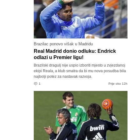
Brazilac ponovo višak u Madridu
Real Madrid donio odluku: Endrick
odlazi u Premier ligu!
Brazilski dragulj nije uspio izboriti mjesto u zvjezdanoj
ekipi Reala, a klub smatra da bi mu nova posudba bila
najbolji potez za nastavak razvoja.
1
Prije oko 12h