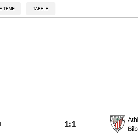
E TEME
TABELE
Athl
1
:
1
l
Bil