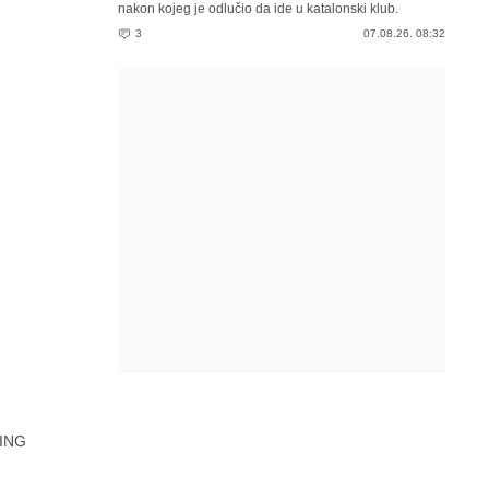
nakon kojeg je odlučio da ide u katalonski klub.
3
07.08.26. 08:32
ING