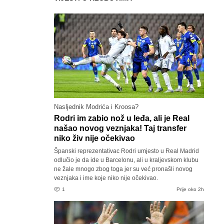
Nasljednik Modrića i Kroosa?
Rodri im zabio nož u leđa, ali je Real
našao novog veznjaka! Taj transfer
niko živ nije očekivao
Španski reprezentativac Rodri umjesto u Real Madrid
odlučio je da ide u Barcelonu, ali u kraljevskom klubu
ne žale mnogo zbog toga jer su već pronašli novog
veznjaka i ime koje niko nije očekivao.
1
Prije oko 2h