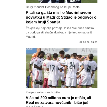
Drugi mandat Posebnog na klupi Reala
Pitali su ga šta misli o Mourinhovom
povratku u Madrid: Stigao je odgovor o
kojem bruji Španija
Čovjek koji najbolje poznaje Josea Mourinha smatra
da portugalski stručnjak nikada nije trebao napustiti
Madrid.
07.08.26. 13:33
Kraljevi aktivni na tržištu
Više od 200 miliona eura je otišlo, ali
Real ne zatvara novčanik - biće još