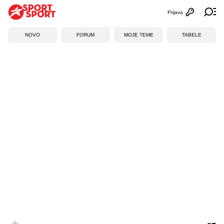
Prijava
Otvori profi
Ot
NOVO
FORUM
MOJE TEME
TABELE