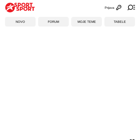
Prijava
Otvori profi
Ot
NOVO
FORUM
MOJE TEME
TABELE