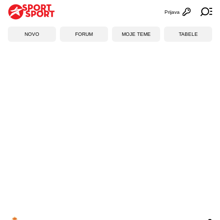
Prijava
Otvori profi
Ot
NOVO
FORUM
MOJE TEME
TABELE