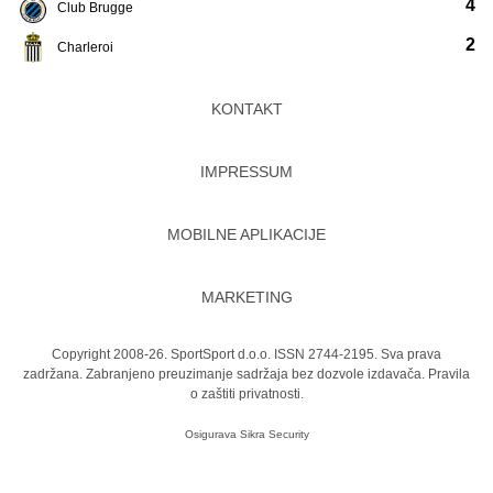
4
Club Brugge
2
Charleroi
KONTAKT
IMPRESSUM
MOBILNE APLIKACIJE
MARKETING
Copyright 2008-26. SportSport d.o.o. ISSN 2744-2195. Sva prava
zadržana. Zabranjeno preuzimanje sadržaja bez dozvole izdavača.
Pravila
o zaštiti privatnosti.
Osigurava
Sikra Security