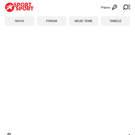
Prijava
Otvori profi
Ot
NOVO
FORUM
MOJE TEME
TABELE