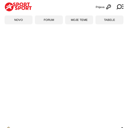
Prijava
Otvori profi
Ot
NOVO
FORUM
MOJE TEME
TABELE