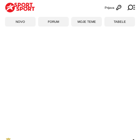
Prijava
Otvori profi
Ot
NOVO
FORUM
MOJE TEME
TABELE