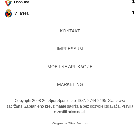
1
Osasuna
1
Villarreal
KONTAKT
IMPRESSUM
MOBILNE APLIKACIJE
MARKETING
Copyright 2008-26. SportSport d.o.o. ISSN 2744-2195. Sva prava
zadržana. Zabranjeno preuzimanje sadržaja bez dozvole izdavača.
Pravila
o zaštiti privatnosti.
Osigurava
Sikra Security