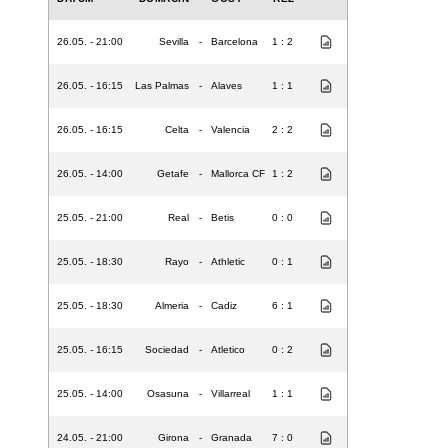
26.05. - 21:00
Sevilla
-
Barcelona
1 : 2
26.05. - 16:15
Las Palmas
-
Alaves
1 : 1
26.05. - 16:15
Celta
-
Valencia
2 : 2
26.05. - 14:00
Getafe
-
Mallorca CF
1 : 2
25.05. - 21:00
Real
-
Betis
0 : 0
25.05. - 18:30
Rayo
-
Athletic
0 : 1
25.05. - 18:30
Almeria
-
Cadiz
6 : 1
25.05. - 16:15
Sociedad
-
Atletico
0 : 2
25.05. - 14:00
Osasuna
-
Villarreal
1 : 1
24.05. - 21:00
Girona
-
Granada
7 : 0