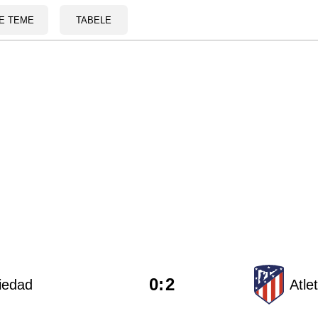
E TEME
TABELE
0
:
2
iedad
Atle