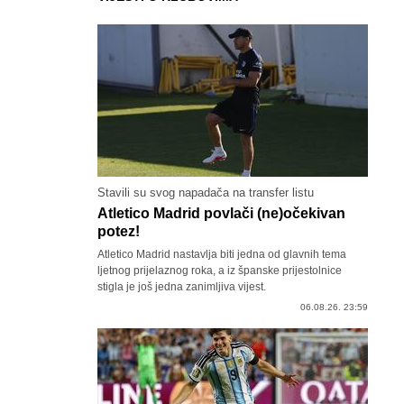
Stavili su svog napadača na transfer listu
Atletico Madrid povlači (ne)očekivan
potez!
Atletico Madrid nastavlja biti jedna od glavnih tema
ljetnog prijelaznog roka, a iz španske prijestolnice
stigla je još jedna zanimljiva vijest.
06.08.26. 23:59