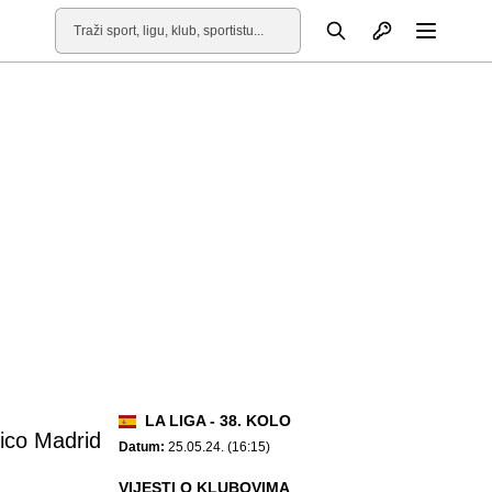
Otvori profil
Pretraga
Otvori
LA LIGA - 38. KOLO
tico Madrid
Datum:
25.05.24. (16:15)
VIJESTI O KLUBOVIMA