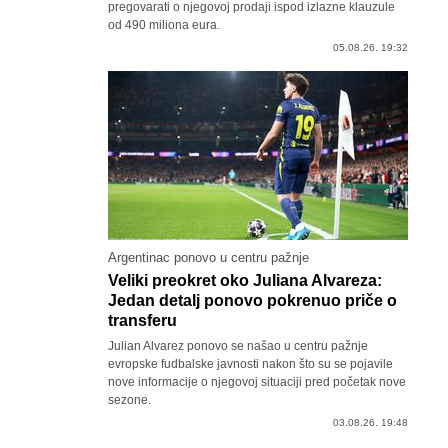
pregovarati o njegovoj prodaji ispod izlazne klauzule
od 490 miliona eura.
05.08.26. 19:32
Argentinac ponovo u centru pažnje
Veliki preokret oko Juliana Alvareza:
Jedan detalj ponovo pokrenuo priče o
transferu
Julian Alvarez ponovo se našao u centru pažnje
evropske fudbalske javnosti nakon što su se pojavile
nove informacije o njegovoj situaciji pred početak nove
sezone.
03.08.26. 19:48