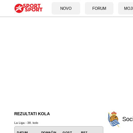
NOVO
FORUM
MOJ
REZULTATI KOLA
Soc
La Liga - 38. kolo
DATUM
DOMAĆIN
GOST
REZ