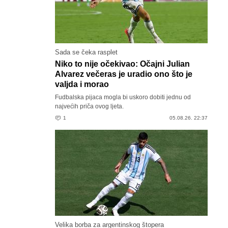
Sada se čeka rasplet
Niko to nije očekivao: Očajni Julian
Alvarez večeras je uradio ono što je
valjda i morao
Fudbalska pijaca mogla bi uskoro dobiti jednu od
najvećih priča ovog ljeta.
1
05.08.26. 22:37
Velika borba za argentinskog štopera