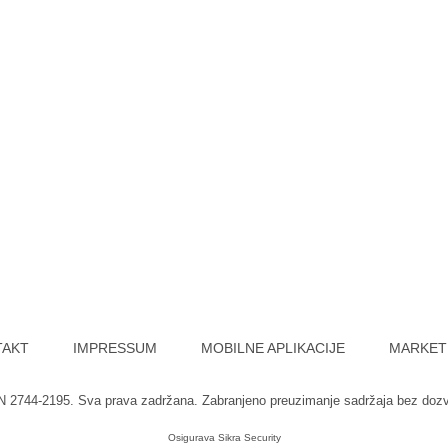
TAKT
IMPRESSUM
MOBILNE APLIKACIJE
MARKET
SN 2744-2195. Sva prava zadržana. Zabranjeno preuzimanje sadržaja bez doz
Osigurava
Sikra Security