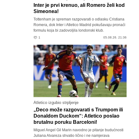
Inter je prvi krenuo, ali Romero želi kod
Simeonea!
Tottenham je spreman razgovarati o odlasku Cristiana
Romera, dok Inter i Atletico Madrid pokušavaju pronaći
formulu koja bi zadovoljila londonski klub.
1
05.08.26. 21:36
Atletico izgubio strpljenje
„Deco može razgovarati s Trumpom ili
Donaldom Duckom“: Atletico poslao
brutalnu poruku Barceloni!
Miguel Angel Gil Marin navodno je pitanje budućnosti
Juliana Alvareza shvatio lično i ne namjerava