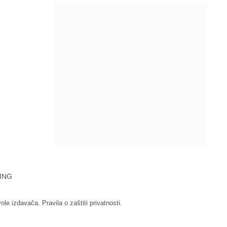
ING
vole izdavača.
Pravila o zaštiti privatnosti.