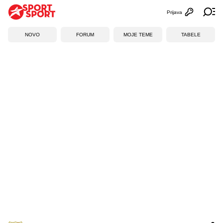
Prijava
Otvori profi
Ot
NOVO
FORUM
MOJE TEME
TABELE