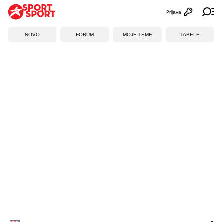
Prijava
Otvori profi
Ot
NOVO
FORUM
MOJE TEME
TABELE