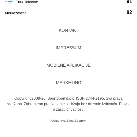
91
Turk Telekom
82
Merkezefendi
KONTAKT
IMPRESSUM
MOBILNE APLIKACIJE
MARKETING
Copyright 2008-26. SportSport d.o.o. ISSN 2744-2195. Sva prava
zadržana. Zabranjeno preuzimanje sadržaja bez dozvole izdavača.
Pravila
o zaštiti privatnosti.
Osigurava
Sikra Security