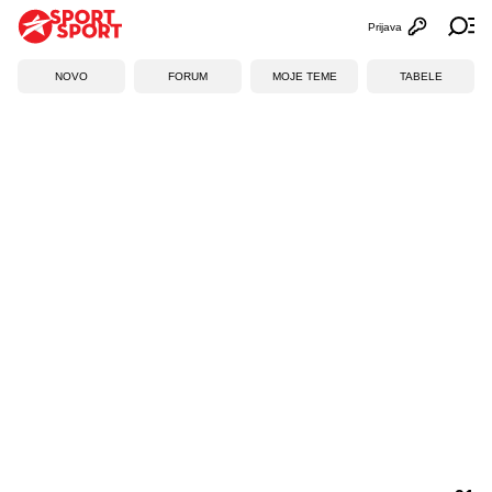
Prijava
Otvori profi
Ot
NOVO
FORUM
MOJE TEME
TABELE