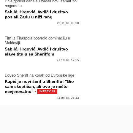
Prije godinu dana su zadali novi šamar bh.
nogometu
Sablić, Hrgović, Avdić i društvo
poslali Zariu u niži rang
26.11.18. 08:50
Tim iz Tiraspola potvrdio dominaciju u
Moldaviji
Sablić, Hrgović, Avdić i društvo
slave titulu sa Sheriffom
21.10.18. 19:55
Doveo Sheriff na korak od Evropske lige
Kapić je novi šerif u Sheriffu: "Bio
sam skeptičan, ali ovo je nešto
·
nevjerovatno"
INTERVJU
24.08.18. 21:43