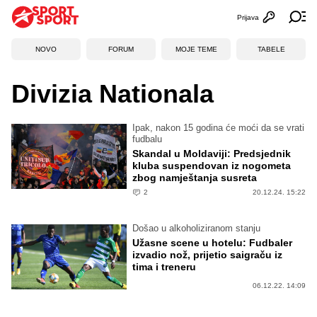
Prijava
Otvori profi
Ot
NOVO
FORUM
MOJE TEME
TABELE
Divizia Nationala
Ipak, nakon 15 godina će moći da se vrati
fudbalu
Skandal u Moldaviji: Predsjednik
kluba suspendovan iz nogometa
zbog namještanja susreta
2
20.12.24. 15:22
Došao u alkoholiziranom stanju
Užasne scene u hotelu: Fudbaler
izvadio nož, prijetio saigraču iz
tima i treneru
06.12.22. 14:09