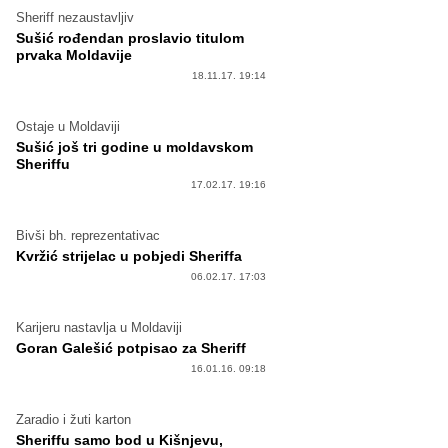
Sheriff nezaustavljiv
Sušić rođendan proslavio titulom
prvaka Moldavije
18.11.17. 19:14
Ostaje u Moldaviji
Sušić još tri godine u moldavskom
Sheriffu
17.02.17. 19:16
Bivši bh. reprezentativac
Kvržić strijelac u pobjedi Sheriffa
06.02.17. 17:03
Karijeru nastavlja u Moldaviji
Goran Galešić potpisao za Sheriff
16.01.16. 09:18
Zaradio i žuti karton
Sheriffu samo bod u Kišnjevu,