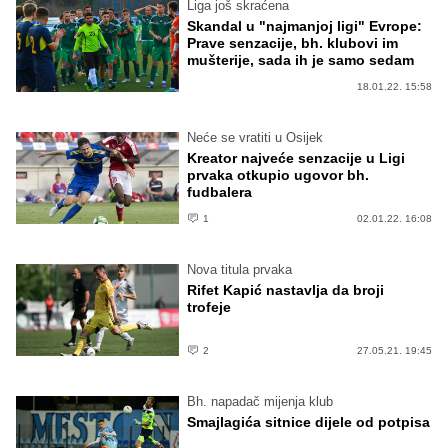
Liga još skraćena
Skandal u "najmanjoj ligi" Evrope:
Prave senzacije, bh. klubovi im
mušterije, sada ih je samo sedam
18.01.22. 15:58
Neće se vratiti u Osijek
Kreator najveće senzacije u Ligi
prvaka otkupio ugovor bh.
fudbalera
1
02.01.22. 16:08
Nova titula prvaka
Rifet Kapić nastavlja da broji
trofeje
2
27.05.21. 19:45
Bh. napadač mijenja klub
Smajlagića sitnice dijele od potpisa