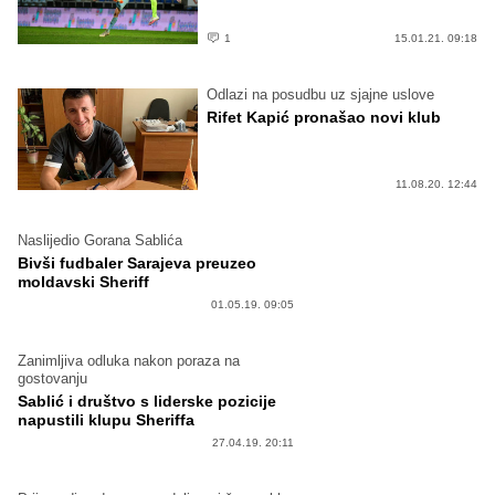
1
15.01.21. 09:18
Odlazi na posudbu uz sjajne uslove
Rifet Kapić pronašao novi klub
11.08.20. 12:44
Naslijedio Gorana Sablića
Bivši fudbaler Sarajeva preuzeo
moldavski Sheriff
01.05.19. 09:05
Zanimljiva odluka nakon poraza na
gostovanju
Sablić i društvo s liderske pozicije
napustili klupu Sheriffa
27.04.19. 20:11