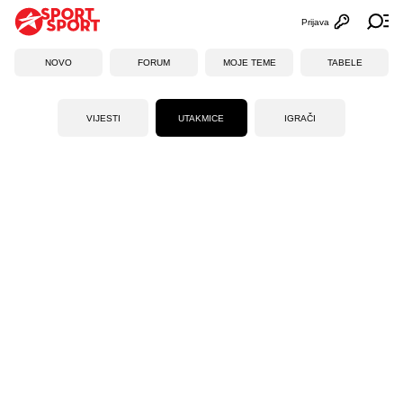
Prijava
Otvori profi
Ot
NOVO
FORUM
MOJE TEME
TABELE
VIJESTI
UTAKMICE
IGRAČI