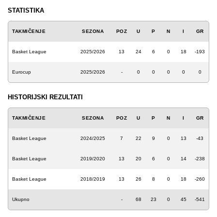
STATISTIKA
TAKMIČENJE
SEZONA
POZ
U
P
N
I
GR
Basket League
2025/2026
13
24
6
0
18
-193
Eurocup
2025/2026
-
0
0
0
0
0
HISTORIJSKI REZULTATI
TAKMIČENJE
SEZONA
POZ
U
P
N
I
GR
Basket League
2024/2025
7
22
9
0
13
-43
Basket League
2019/2020
13
20
6
0
14
-238
Basket League
2018/2019
13
26
8
0
18
-260
Ukupno
-
68
23
0
45
-541