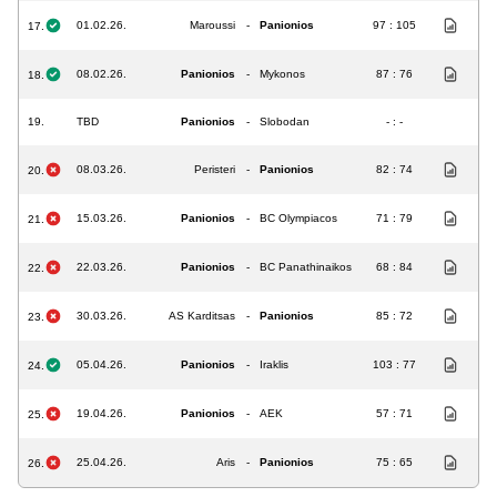
01.02.26.
Maroussi
-
Panionios
97 : 105
17.
08.02.26.
Panionios
-
Mykonos
87 : 76
18.
19.
TBD
Panionios
-
Slobodan
- : -
08.03.26.
Peristeri
-
Panionios
82 : 74
20.
15.03.26.
Panionios
-
BC Olympiacos
71 : 79
21.
22.03.26.
Panionios
-
BC Panathinaikos
68 : 84
22.
30.03.26.
AS Karditsas
-
Panionios
85 : 72
23.
05.04.26.
Panionios
-
Iraklis
103 : 77
24.
19.04.26.
Panionios
-
AEK
57 : 71
25.
25.04.26.
Aris
-
Panionios
75 : 65
26.