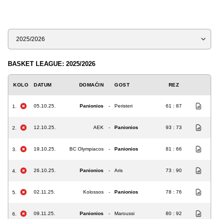
Sezona
BASKET LEAGUE: 2025/2026
KOLO
DATUM
DOMAĆIN
GOST
REZ
05.10.25.
Panionios
-
Peristeri
61 : 87
1.
12.10.25.
AEK
-
Panionios
93 : 73
2.
19.10.25.
BC Olympiacos
-
Panionios
81 : 66
3.
26.10.25.
Panionios
-
Aris
73 : 90
4.
02.11.25.
Kolossos
-
Panionios
78 : 76
5.
09.11.25.
Panionios
-
Maroussi
80 : 92
6.