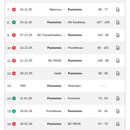
16.11.25.
Mykonos
-
Panionios
86 : 77
7.
23.11.25.
Panionios
-
AS Karditsas
107 : 105
8.
07.12.25.
BC Panathinaikos
-
Panionios
110 : 66
9.
14.12.25.
Panionios
-
Promitheas
95 : 101
10.
21.12.25.
BC PAOK
-
Panionios
106 : 88
11.
28.12.25.
Iraklis
-
Panionios
80 : 66
12.
13.
TBD
Panionios
-
Slobodan
- : -
11.01.26.
Panionios
-
Kolossos
73 : 62
14.
18.01.26.
Promitheas
-
Panionios
87 : 91
15.
25.01.26.
Panionios
-
BC PAOK
67 : 70
16.