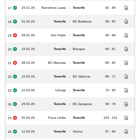
25.01.26.
Barcelona Lassa
-
Tenerife
82 : 89
17.
01.02.26.
Tenerife
-
BC Baskonia
89 : 85
18.
08.02.26.
San Pablo
-
Tenerife
96 : 88
19.
15.02.26.
Tenerife
-
Breogan
90 : 81
20.
08.03.26.
BC Manresa
-
Tenerife
86 : 80
21.
15.03.26.
Tenerife
-
BC Valencia
89 : 71
22.
22.03.26.
Unicaja
-
Tenerife
70 : 95
23.
29.03.26.
Tenerife
-
BC Zaragoza
99 : 76
24.
05.04.26.
Forca Lleida
-
Tenerife
103 : 101
25.
12.04.26.
Tenerife
-
Girona
97 : 94
26.