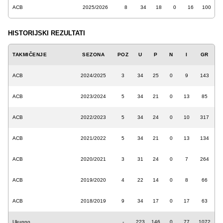
ACB
2025/2026
8
34
18
0
16
100
HISTORIJSKI REZULTATI
TAKMIČENJE
SEZONA
POZ
U
P
N
I
GR
ACB
2024/2025
3
34
25
0
9
143
ACB
2023/2024
5
34
21
0
13
85
ACB
2022/2023
5
34
24
0
10
317
ACB
2021/2022
5
34
21
0
13
134
ACB
2020/2021
3
31
24
0
7
264
ACB
2019/2020
4
22
14
0
8
66
ACB
2018/2019
9
34
17
0
17
63
Ukupno
-
223
146
0
77
1072