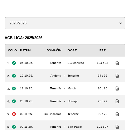
Sezona
ACB LIGA: 2025/2026
KOLO
DATUM
DOMAĆIN
GOST
REZ
05.10.25.
Tenerife
-
BC Manresa
104 : 93
1.
12.10.25.
Andorra
-
Tenerife
64 : 96
2.
19.10.25.
Tenerife
-
Murcia
96 : 80
3.
26.10.25.
Tenerife
-
Unicaja
95 : 79
4.
02.11.25.
BC Baskonia
-
Tenerife
89 : 79
5.
09.11.25.
Tenerife
-
San Pablo
101 : 97
6.