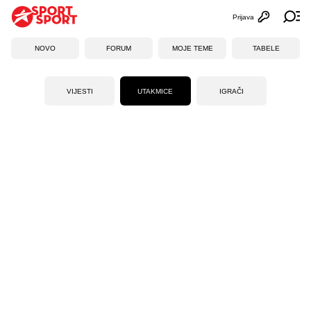
Prijava
Otvori profi
Ot
NOVO
FORUM
MOJE TEME
TABELE
VIJESTI
UTAKMICE
IGRAČI