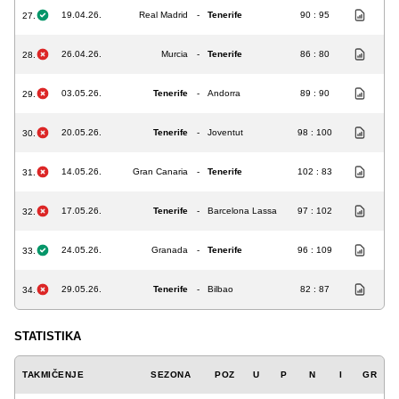
19.04.26.
Real Madrid
-
Tenerife
90 : 95
27.
26.04.26.
Murcia
-
Tenerife
86 : 80
28.
03.05.26.
Tenerife
-
Andorra
89 : 90
29.
20.05.26.
Tenerife
-
Joventut
98 : 100
30.
14.05.26.
Gran Canaria
-
Tenerife
102 : 83
31.
17.05.26.
Tenerife
-
Barcelona Lassa
97 : 102
32.
24.05.26.
Granada
-
Tenerife
96 : 109
33.
29.05.26.
Tenerife
-
Bilbao
82 : 87
34.
STATISTIKA
TAKMIČENJE
SEZONA
POZ
U
P
N
I
GR