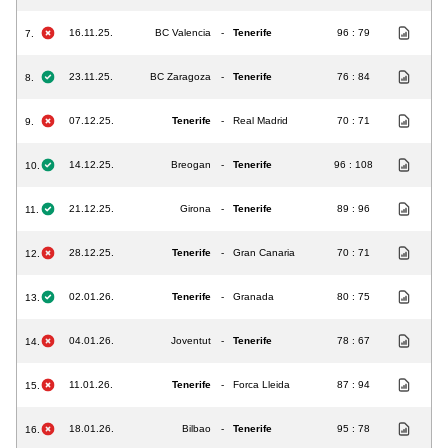
16.11.25.
BC Valencia
-
Tenerife
96 : 79
7.
23.11.25.
BC Zaragoza
-
Tenerife
76 : 84
8.
07.12.25.
Tenerife
-
Real Madrid
70 : 71
9.
14.12.25.
Breogan
-
Tenerife
96 : 108
10.
21.12.25.
Girona
-
Tenerife
89 : 96
11.
28.12.25.
Tenerife
-
Gran Canaria
70 : 71
12.
02.01.26.
Tenerife
-
Granada
80 : 75
13.
04.01.26.
Joventut
-
Tenerife
78 : 67
14.
11.01.26.
Tenerife
-
Forca Lleida
87 : 94
15.
18.01.26.
Bilbao
-
Tenerife
95 : 78
16.