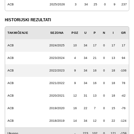
ACB
2025/2026
3
34
25
0
9
237
HISTORIJSKI REZULTATI
TAKMIČENJE
SEZONA
POZ
U
P
N
I
GR
ACB
2024/2025
10
34
17
0
17
17
ACB
2023/2024
4
34
21
0
13
94
ACB
2022/2023
9
34
16
0
18
-106
ACB
2021/2022
9
34
16
0
18
78
ACB
2020/2021
12
31
13
0
18
-42
ACB
2019/2020
16
22
7
0
15
-76
ACB
2018/2019
14
34
12
0
22
-124
Ukupno
-
223
102
0
121
-159