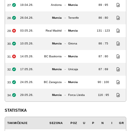
19.04.26.
Andorra
-
Murcia
89 : 95
27.
26.04.26.
Murcia
-
Tenerife
86 : 80
28.
03.05.26.
Real Madrid
-
Murcia
131 : 123
29.
10.05.26.
Murcia
-
Girona
86 : 75
30.
14.05.26.
BC Baskonia
-
Murcia
87 : 80
31.
17.05.26.
Murcia
-
Unicaja
87 : 69
32.
24.05.26.
BC Zaragoza
-
Murcia
90 : 100
33.
29.05.26.
Murcia
-
Forca Lleida
116 : 95
34.
STATISTIKA
TAKMIČENJE
SEZONA
POZ
U
P
N
I
GR