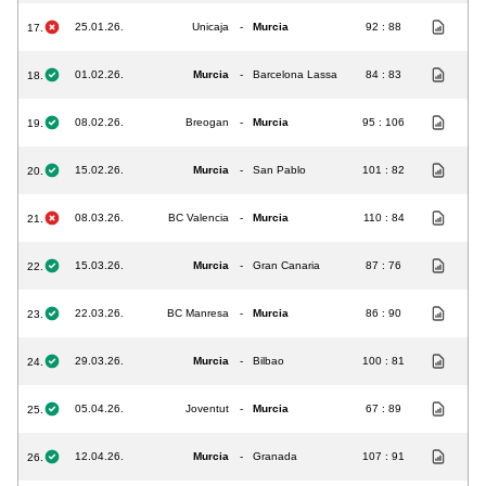
25.01.26.
Unicaja
-
Murcia
92 : 88
17.
01.02.26.
Murcia
-
Barcelona Lassa
84 : 83
18.
08.02.26.
Breogan
-
Murcia
95 : 106
19.
15.02.26.
Murcia
-
San Pablo
101 : 82
20.
08.03.26.
BC Valencia
-
Murcia
110 : 84
21.
15.03.26.
Murcia
-
Gran Canaria
87 : 76
22.
22.03.26.
BC Manresa
-
Murcia
86 : 90
23.
29.03.26.
Murcia
-
Bilbao
100 : 81
24.
05.04.26.
Joventut
-
Murcia
67 : 89
25.
12.04.26.
Murcia
-
Granada
107 : 91
26.