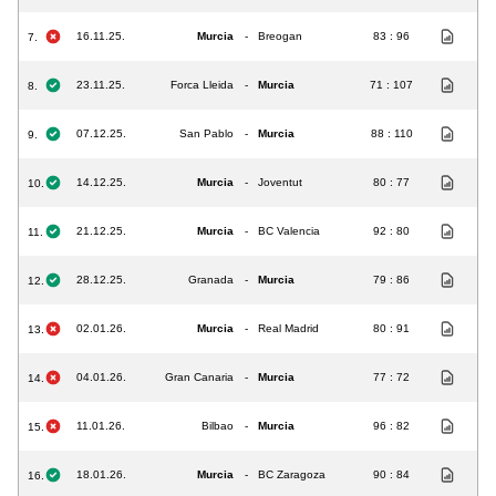
16.11.25.
Murcia
-
Breogan
83 : 96
7.
23.11.25.
Forca Lleida
-
Murcia
71 : 107
8.
07.12.25.
San Pablo
-
Murcia
88 : 110
9.
14.12.25.
Murcia
-
Joventut
80 : 77
10.
21.12.25.
Murcia
-
BC Valencia
92 : 80
11.
28.12.25.
Granada
-
Murcia
79 : 86
12.
02.01.26.
Murcia
-
Real Madrid
80 : 91
13.
04.01.26.
Gran Canaria
-
Murcia
77 : 72
14.
11.01.26.
Bilbao
-
Murcia
96 : 82
15.
18.01.26.
Murcia
-
BC Zaragoza
90 : 84
16.