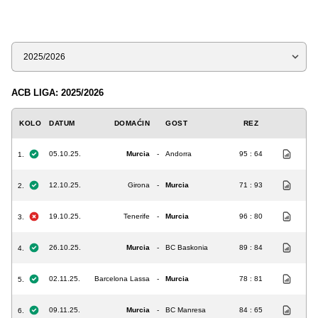
Sezona
ACB LIGA: 2025/2026
KOLO
DATUM
DOMAĆIN
GOST
REZ
05.10.25.
Murcia
-
Andorra
95 : 64
1.
12.10.25.
Girona
-
Murcia
71 : 93
2.
19.10.25.
Tenerife
-
Murcia
96 : 80
3.
26.10.25.
Murcia
-
BC Baskonia
89 : 84
4.
02.11.25.
Barcelona Lassa
-
Murcia
78 : 81
5.
09.11.25.
Murcia
-
BC Manresa
84 : 65
6.