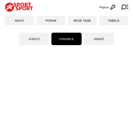
Prijava
Otvori profi
Ot
NOVO
FORUM
MOJE TEME
TABELE
VIJESTI
UTAKMICE
IGRAČI