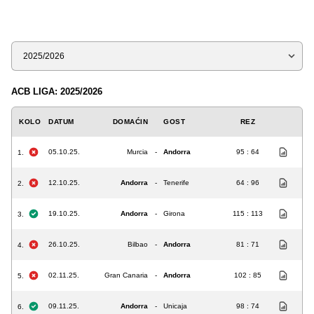
Sezona
ACB LIGA: 2025/2026
KOLO
DATUM
DOMAĆIN
GOST
REZ
05.10.25.
Murcia
-
Andorra
95 : 64
1.
12.10.25.
Andorra
-
Tenerife
64 : 96
2.
19.10.25.
Andorra
-
Girona
115 : 113
3.
26.10.25.
Bilbao
-
Andorra
81 : 71
4.
02.11.25.
Gran Canaria
-
Andorra
102 : 85
5.
09.11.25.
Andorra
-
Unicaja
98 : 74
6.