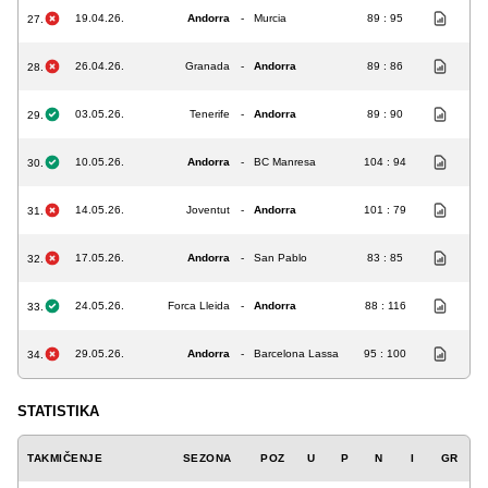
19.04.26.
Andorra
-
Murcia
89 : 95
27.
26.04.26.
Granada
-
Andorra
89 : 86
28.
03.05.26.
Tenerife
-
Andorra
89 : 90
29.
10.05.26.
Andorra
-
BC Manresa
104 : 94
30.
14.05.26.
Joventut
-
Andorra
101 : 79
31.
17.05.26.
Andorra
-
San Pablo
83 : 85
32.
24.05.26.
Forca Lleida
-
Andorra
88 : 116
33.
29.05.26.
Andorra
-
Barcelona Lassa
95 : 100
34.
STATISTIKA
TAKMIČENJE
SEZONA
POZ
U
P
N
I
GR