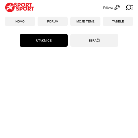
Prijava
Otvori profi
Ot
NOVO
FORUM
MOJE TEME
TABELE
UTAKMICE
IGRAČI