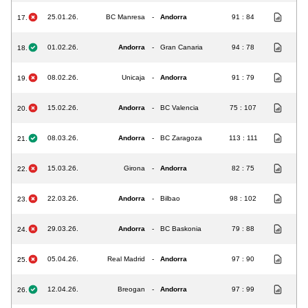
25.01.26.
BC Manresa
-
Andorra
91 : 84
17.
01.02.26.
Andorra
-
Gran Canaria
94 : 78
18.
08.02.26.
Unicaja
-
Andorra
91 : 79
19.
15.02.26.
Andorra
-
BC Valencia
75 : 107
20.
08.03.26.
Andorra
-
BC Zaragoza
113 : 111
21.
15.03.26.
Girona
-
Andorra
82 : 75
22.
22.03.26.
Andorra
-
Bilbao
98 : 102
23.
29.03.26.
Andorra
-
BC Baskonia
79 : 88
24.
05.04.26.
Real Madrid
-
Andorra
97 : 90
25.
12.04.26.
Breogan
-
Andorra
97 : 99
26.