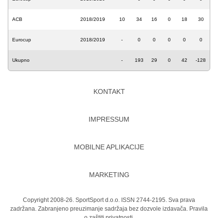
ACB
2018/2019
10
34
16
0
18
30
Eurocup
2018/2019
-
0
0
0
0
0
Ukupno
-
193
29
0
42
-128
KONTAKT
IMPRESSUM
MOBILNE APLIKACIJE
MARKETING
Copyright 2008-26. SportSport d.o.o. ISSN 2744-2195. Sva prava
zadržana. Zabranjeno preuzimanje sadržaja bez dozvole izdavača.
Pravila
o zaštiti privatnosti.