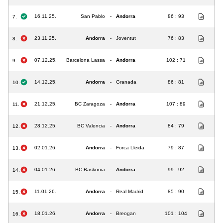
16.11.25.
San Pablo
-
Andorra
86 : 93
7.
23.11.25.
Andorra
-
Joventut
76 : 83
8.
07.12.25.
Barcelona Lassa
-
Andorra
102 : 71
9.
14.12.25.
Andorra
-
Granada
86 : 81
10.
21.12.25.
BC Zaragoza
-
Andorra
107 : 89
11.
28.12.25.
BC Valencia
-
Andorra
84 : 79
12.
02.01.26.
Andorra
-
Forca Lleida
79 : 87
13.
04.01.26.
BC Baskonia
-
Andorra
99 : 92
14.
11.01.26.
Andorra
-
Real Madrid
85 : 90
15.
18.01.26.
Andorra
-
Breogan
101 : 104
16.