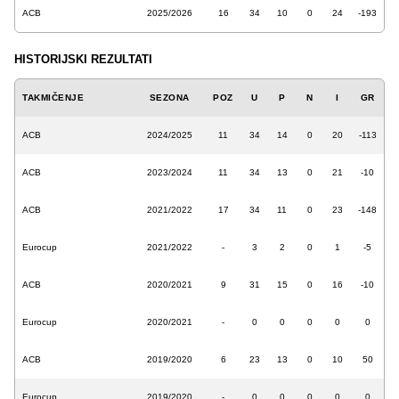
ACB
2025/2026
16
34
10
0
24
-193
HISTORIJSKI REZULTATI
TAKMIČENJE
SEZONA
POZ
U
P
N
I
GR
ACB
2024/2025
11
34
14
0
20
-113
ACB
2023/2024
11
34
13
0
21
-10
ACB
2021/2022
17
34
11
0
23
-148
Eurocup
2021/2022
-
3
2
0
1
-5
ACB
2020/2021
9
31
15
0
16
-10
Eurocup
2020/2021
-
0
0
0
0
0
ACB
2019/2020
6
23
13
0
10
50
Eurocup
2019/2020
-
0
0
0
0
0