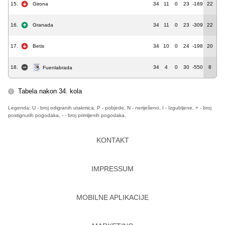
15.
Girona
34
11
0
23
-169
22
16.
Granada
34
11
0
23
-309
22
17.
Betis
34
10
0
24
-198
20
18.
34
4
0
30
-550
8
Fuenlabrada
Tabela nakon 34. kola
Legenda: U - broj odigranih utakmica, P - pobjede, N - neriješeno, I - Izgubljene, + - broj
postignutih pogodaka, - - broj primljenih pogodaka.
KONTAKT
IMPRESSUM
MOBILNE APLIKACIJE