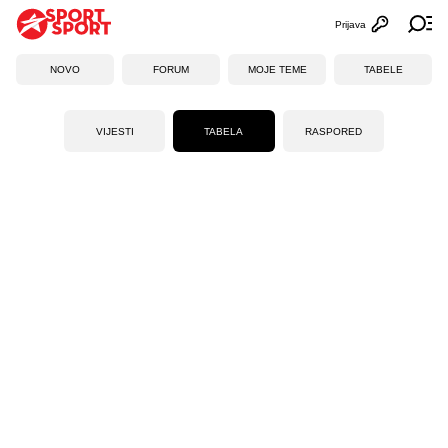
Prijava
Otvori profi
Ot
NOVO
FORUM
MOJE TEME
TABELE
VIJESTI
TABELA
RASPORED