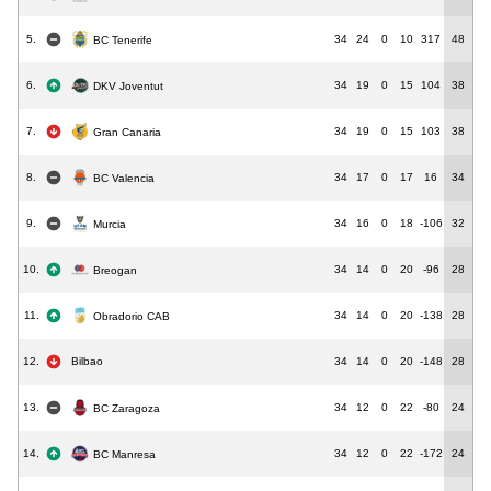
5.
34
24
0
10
317
48
BC Tenerife
6.
34
19
0
15
104
38
DKV Joventut
7.
34
19
0
15
103
38
Gran Canaria
8.
34
17
0
17
16
34
BC Valencia
9.
34
16
0
18
-106
32
Murcia
10.
34
14
0
20
-96
28
Breogan
11.
34
14
0
20
-138
28
Obradorio CAB
12.
Bilbao
34
14
0
20
-148
28
13.
34
12
0
22
-80
24
BC Zaragoza
14.
34
12
0
22
-172
24
BC Manresa