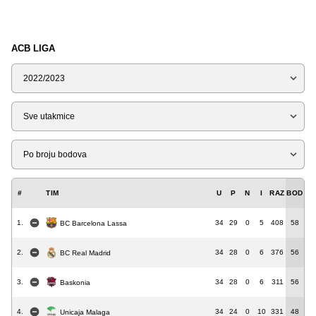
ACB LIGA
Sezona
Tip
Liga
#
TIM
U
P
N
I
RAZ
BOD
1.
34
29
0
5
408
58
BC Barcelona Lassa
2.
34
28
0
6
376
56
BC Real Madrid
3.
34
28
0
6
311
56
Baskonia
4.
34
24
0
10
331
48
Unicaja Malaga