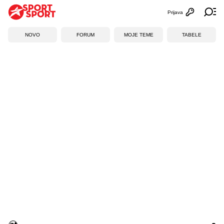
Prijava
Otvori profi
Ot
NOVO
FORUM
MOJE TEME
TABELE