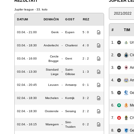
REZULTATI
JUPILER L
Jupiler league - 33. kolo
Sezona
DATUM
DOMAĆIN
GOST
REZ
#
TIM
03.04. - 21:00
Genk
-
Eupen
5 : 0
1.
Un
03.04. - 18:30
Anderlecht
-
Charleroi
4 : 0
2.
Cl
Cercle
03.04. - 16:00
-
Gent
2 : 2
Brugge
3.
An
Standard
Saint-
03.04. - 13:30
-
1 : 3
Liege
Gilloise
4.
An
02.04. - 20:45
Leuven
-
Antwerp
0 : 1
5.
Ge
02.04. - 18:30
Mechelen
-
Kortrijk
3 : 2
6.
Me
02.04. - 18:30
Oostende
-
Seraing
2 : 2
7.
Ch
Sint-
02.04. - 16:15
Waregem
-
0 : 2
Truiden
8.
G