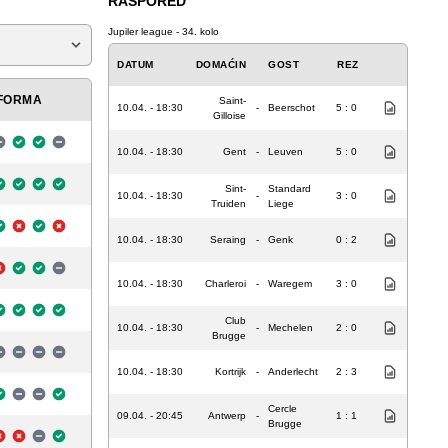
RASPORED
Jupiler league - 34. kolo
DATUM
DOMAĆIN
GOST
REZ
FORMA
Saint-
10.04. - 18:30
-
Beerschot
5 : 0
Gilloise
10.04. - 18:30
Gent
-
Leuven
5 : 0
Sint-
Standard
10.04. - 18:30
-
3 : 0
Truiden
Liege
10.04. - 18:30
Seraing
-
Genk
0 : 2
10.04. - 18:30
Charleroi
-
Waregem
3 : 0
Club
10.04. - 18:30
-
Mechelen
2 : 0
Brugge
10.04. - 18:30
Kortrijk
-
Anderlecht
2 : 3
Cercle
09.04. - 20:45
Antwerp
-
1 : 1
Brugge