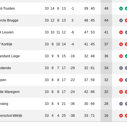
nt-Truiden
33
14
6
13
-1
39 : 40
48
rcle Brugge
33
12
8
13
3
48 : 45
44
 Leuven
33
10
11
12
-6
47 : 53
41
 Kortrijk
33
9
10
14
-4
41 : 45
37
andard Liege
33
9
9
15
-16
32 : 48
36
stende
33
9
7
17
-29
32 : 61
34
upen
33
8
8
17
-22
37 : 59
32
lte Waregem
33
8
8
17
-24
42 : 66
32
raing
33
8
4
21
-36
30 : 66
28
erschot-Wilrijk
33
4
4
25
-38
33 : 71
16