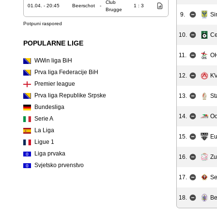
Club
01.04. - 20:45
Beerschot
-
1 : 3
Brugge
9.
Si
Potpuni raspored
10.
Ce
POPULARNE LIGE
11.
OH
WWin liga BiH
Prva liga Federacije BiH
12.
KV
Premier league
Prva liga Republike Srpske
13.
St
Bundesliga
14.
Oo
Serie A
La Liga
15.
E
Ligue 1
Liga prvaka
16.
Zu
Svjetsko prvenstvo
17.
Se
18.
Be