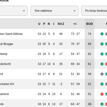
EAGUE
Tip
Liga
U
P
N
I
RAZ
+/-
BOD
ion Saint-Gilloise
33
23
5
5
46
73 : 27
74
ub Brugge
33
20
9
4
33
70 : 37
69
twerp
33
19
5
9
17
54 : 37
62
derlecht
33
17
10
6
35
69 : 34
61
nt
33
17
8
8
21
51 : 30
59
chelen KV
33
15
7
11
-2
57 : 59
52
arleroi
33
14
9
10
6
52 : 46
51
enk
33
14
6
13
17
64 : 47
48