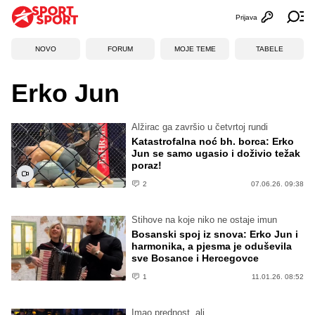
Prijava
Otvori profi
Ot
NOVO
FORUM
MOJE TEME
TABELE
Erko Jun
Alžirac ga završio u četvrtoj rundi
Katastrofalna noć bh. borca: Erko
Jun se samo ugasio i doživio težak
poraz!
2
07.06.26. 09:38
Stihove na koje niko ne ostaje imun
Bosanski spoj iz snova: Erko Jun i
harmonika, a pjesma je oduševila
sve Bosance i Hercegovce
1
11.01.26. 08:52
Imao prednost, ali...