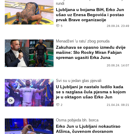
rundi
Ljubljana u bojama BiH, Erko Jun
ušao uz Enesa Begovića i postao
prvak Brave organizacije
5
28.09.24. 23:49
Menadžeri 'u ratu' zbog ponuda
Zakuhava se opasno između dvije
mašine: Slo Rocky Miran Fabjan
spreman ugasiti Erka Juna
20.06.24. 14:07
Svi su u jedan glas pjevali
U Ljubljani je nastalo ludilo kada
se s razglasa čula pjesma s kojom
je u oktagon ušao Erko Jun
2
21.04.24. 08:21
Osma pobjeda bh. borca
Erko Jun u Ljubljani nokautirao
Alžirca, čuvenom dvoranom