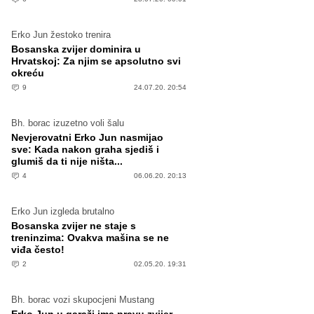
Erko Jun žestoko trenira
Bosanska zvijer dominira u
Hrvatskoj: Za njim se apsolutno svi
okreću
9
24.07.20. 20:54
Bh. borac izuzetno voli šalu
Nevjerovatni Erko Jun nasmijao
sve: Kada nakon graha sjediš i
glumiš da ti nije ništa...
4
06.06.20. 20:13
Erko Jun izgleda brutalno
Bosanska zvijer ne staje s
treninzima: Ovakva mašina se ne
viđa često!
2
02.05.20. 19:31
Bh. borac vozi skupocjeni Mustang