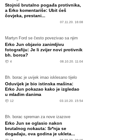
Stojnić brutalno pogađa protivnika,
a Erko komentariše: Ubit ćeš
čovjeka, prestani...
07.11.20. 16:08
Martyn Ford se često povezivao sa njim
Erko Jun objavio zanimljivu
fotografiju: Je li zvijer novi protivnik
bh. borca?
4
08.10.20. 11:04
Bh. borac je uvijek imao isklesano tijelo
Oduvijek je bio istinska mašina:
Erko Jun pokazao kako je izgledao
u mlađim danima
12
03.10.20. 15:54
Bh. borac spreman za nove izazove
Erko Jun se oglasio nakon
brutalnog nokauta: Sr*nja se
događaju, ova godina je ukleta...