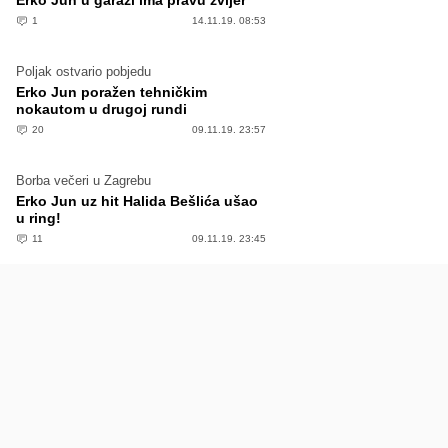
Erko Jun u garaži ima pravu zvijer
1
14.11.19. 08:53
Poljak ostvario pobjedu
Erko Jun poražen tehničkim
nokautom u drugoj rundi
20
09.11.19. 23:57
Borba večeri u Zagrebu
Erko Jun uz hit Halida Bešlića ušao
u ring!
11
09.11.19. 23:45