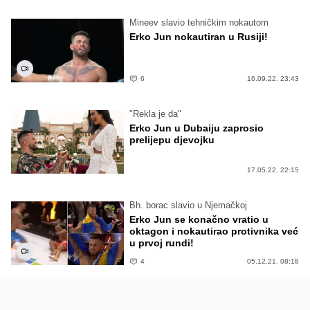
Mineev slavio tehničkim nokautom
Erko Jun nokautiran u Rusiji!
6
16.09.22. 23:43
"Rekla je da"
Erko Jun u Dubaiju zaprosio
prelijepu djevojku
17.05.22. 22:15
Bh. borac slavio u Njemačkoj
Erko Jun se konačno vratio u
oktagon i nokautirao protivnika već
u prvoj rundi!
4
05.12.21. 08:18