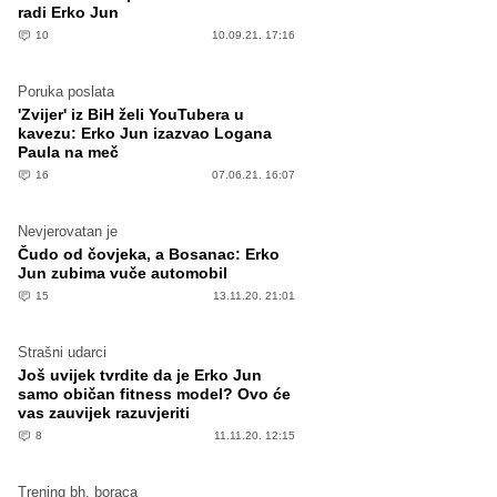
radi Erko Jun
10
10.09.21. 17:16
Poruka poslata
'Zvijer' iz BiH želi YouTubera u
kavezu: Erko Jun izazvao Logana
Paula na meč
16
07.06.21. 16:07
Nevjerovatan je
Čudo od čovjeka, a Bosanac: Erko
Jun zubima vuče automobil
15
13.11.20. 21:01
Strašni udarci
Još uvijek tvrdite da je Erko Jun
samo običan fitness model? Ovo će
vas zauvijek razuvjeriti
8
11.11.20. 12:15
Trening bh. boraca