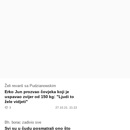
Želi revanš sa Pudzianowskim
Erko Jun prozvao čovjeka koji je
uspavao zvijer od 150 kg: "Ljudi to
žele vidjeti"
3
27.10.21. 21:22
Bh. borac zadivio sve
Svi su u čudu posmatrali ono što