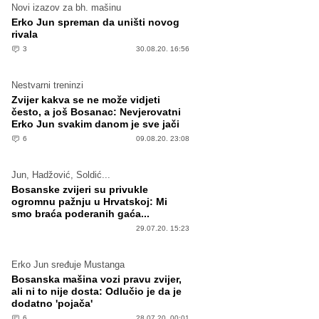
Novi izazov za bh. mašinu
Erko Jun spreman da uništi novog
rivala
3
30.08.20. 16:56
Nestvarni treninzi
Zvijer kakva se ne može vidjeti
često, a još Bosanac: Nevjerovatni
Erko Jun svakim danom je sve jači
6
09.08.20. 23:08
Jun, Hadžović, Soldić...
Bosanske zvijeri su privukle
ogromnu pažnju u Hrvatskoj: Mi
smo braća poderanih gaća...
29.07.20. 15:23
Erko Jun sređuje Mustanga
Bosanska mašina vozi pravu zvijer,
ali ni to nije dosta: Odlučio je da je
dodatno 'pojača'
6
28.07.20. 00:01