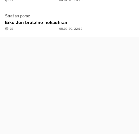
11
06.09.20. 20:15
Strašan poraz
Erko Jun brutalno nokautiran
33
05.09.20. 22:12