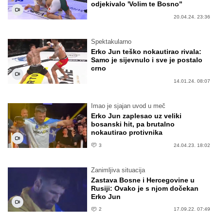
odjekivalo 'Volim te Bosno"
20.04.24. 23:36
Spektakularno
Erko Jun teško nokautirao rivala:
Samo je sijevnulo i sve je postalo
crno
14.01.24. 08:07
Imao je sjajan uvod u meč
Erko Jun zaplesao uz veliki
bosanski hit, pa brutalno
nokautirao protivnika
3
24.04.23. 18:02
Zanimljiva situacija
Zastava Bosne i Hercegovine u
Rusiji: Ovako je s njom dočekan
Erko Jun
2
17.09.22. 07:49