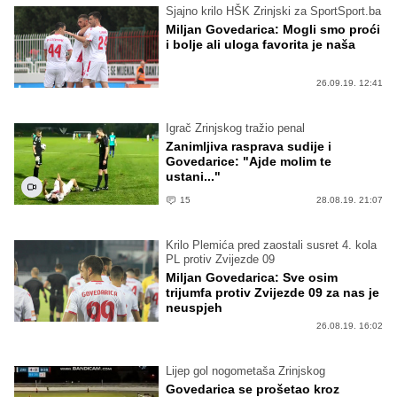
Sjajno krilo HŠK Zrinjski za SportSport.ba
Miljan Govedarica: Mogli smo proći
i bolje ali uloga favorita je naša
26.09.19. 12:41
Igrač Zrinjskog tražio penal
Zanimljiva rasprava sudije i
Govedarice: "Ajde molim te
ustani..."
15
28.08.19. 21:07
Krilo Plemića pred zaostali susret 4. kola
PL protiv Zvijezde 09
Miljan Govedarica: Sve osim
trijumfa protiv Zvijezde 09 za nas je
neuspjeh
26.08.19. 16:02
Lijep gol nogometaša Zrinjskog
Govedarica se prošetao kroz