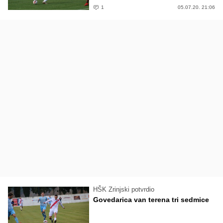
1
05.07.20. 21:06
HŠK Zrinjski potvrdio
Govedarica van terena tri sedmice