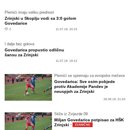
Plemići imaju veliku prednost
Zrinjski u Skoplju vodi sa 3:0 golom
Govedarice
2
11.07.19. 20:15
I dalje bez golova
Govedarica propustio odličnu
šansu za Zrinjski
11.07.19. 19:12
Plemići se spremaju za evropske mečeve
Govedarica: Sve osim pobjede
protiv Akademije Pandev je
neuspjeh za Zrinjski
26.06.19. 21:43
Stiže iz Zvijezde 09
Miljan Govedarica potpisao za HŠK
·
Zrinjski
ZVANIČNO