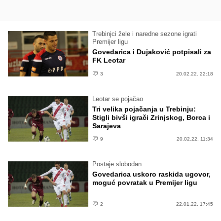
Trebinjci žele i naredne sezone igrati
Premijer ligu
Govedarica i Dujaković potpisali za
FK Leotar
3
20.02.22. 22:18
Leotar se pojačao
Tri velika pojačanja u Trebinju:
Stigli bivši igrači Zrinjskog, Borca i
Sarajeva
9
20.02.22. 11:34
Postaje slobodan
Govedarica uskoro raskida ugovor,
moguć povratak u Premijer ligu
2
22.01.22. 17:45