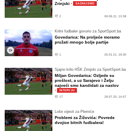
·
Zrinjski
SAZNAJEMO
2
09.06.21. 13:38
Krilni fudbaler govorio za SportSport.ba
Govedarica: Na proljeće moramo
pružati mnogo bolje partije
1
20.01.21. 19:30
Sjajno krilo HŠK Zrinjski za SportSport.ba
Miljan Govedarica: Ozljede su
prošlost, a uz Sarajevo i Želju
najveći smo kandidati za naslov
·
INTERVJU
17
28.07.20. 14:47
Loše vijesti za Plemiće
Problemi za Žižovića: Povrede
dvojice bitnih fudbalera!