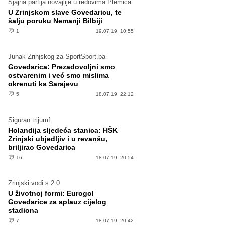
Sjajna partija novajlije u redovima Plemića
U Zrinjskom slave Govedaricu, te
šalju poruku Nemanji Bilbiji
1
19.07.19. 10:55
Junak Zrinjskog za SportSport.ba
Govedarica: Prezadovoljni smo
ostvarenim i već smo mislima
okrenuti ka Sarajevu
5
18.07.19. 22:12
Siguran trijumf
Holandija sljedeća stanica: HŠK
Zrinjski ubjedljiv i u revanšu,
briljirao Govedarica
16
18.07.19. 20:54
Zrinjski vodi s 2:0
U životnoj formi: Eurogol
Govedarice za aplauz cijelog
stadiona
7
18.07.19. 20:42