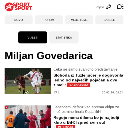
Prijava
Otvori profi
Ot
NOVO
FORUM
MOJE TEME
TABELE
VIJESTI
STATISTIKA
Miljan Govedarica
Čeka se samo zvanično predstavljanje
Sloboda iz Tuzle jučer je dogovorila
jedno od najvećih pojačanja ove
·
zime!
SAZNAJEMO
1
20.02.26. 08:34
Legendarni defanzivac sprema ekipu za
meč osmine finala Kupa BiH
Regoje nema dilema ko je najbolji
klub u BiH: Ispred svih su!
·
INTERVJU