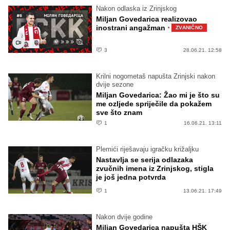
Nakon odlaska iz Zrinjskog
Miljan Govedarica realizovao
·
inostrani angažman
ZVANIČNO
3
28.06.21. 12:58
Krilni nogometaš napušta Zrinjski nakon
dvije sezone
Miljan Govedarica: Žao mi je što su
me ozljede spriječile da pokažem
sve što znam
1
16.06.21. 13:11
Plemići riješavaju igračku križaljku
Nastavlja se serija odlazaka
zvučnih imena iz Zrinjskog, stigla
je još jedna potvrda
1
13.06.21. 17:49
Nakon dvije godine
Miljan Govedarica napušta HŠK