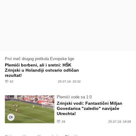
Prvi meč drugog pretkola Evropske lige
Plemići borbeni, ali i sretni: HŠK
Zrinjski u Holandiji ostvario odličan
rezultat!
62
25.07.19. 20:32
Plemići vode sa 1:0
Zrinjski vodi: Fantastični Miljan
Govedarica "zaledio" navijače
Utrechta!
29
25.07.19. 19:08