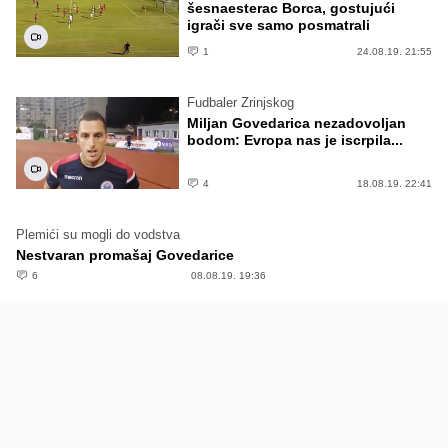
šesnaesterac Borca, gostujući
igrači sve samo posmatrali
1
24.08.19. 21:55
Fudbaler Zrinjskog
Miljan Govedarica nezadovoljan
bodom: Evropa nas je iscrpila...
4
18.08.19. 22:41
Plemići su mogli do vodstva
Nestvaran promašaj Govedarice
6
08.08.19. 19:36