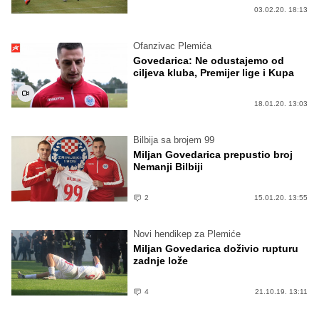
03.02.20. 18:13
Ofanzivac Plemića
Govedarica: Ne odustajemo od
ciljeva kluba, Premijer lige i Kupa
18.01.20. 13:03
Bilbija sa brojem 99
Miljan Govedarica prepustio broj
Nemanji Bilbiji
2
15.01.20. 13:55
Novi hendikep za Plemiće
Miljan Govedarica doživio rupturu
zadnje lože
4
21.10.19. 13:11