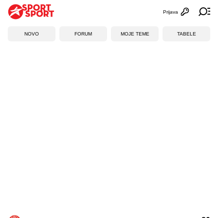
Prijava
Otvori profi
Ot
NOVO
FORUM
MOJE TEME
TABELE