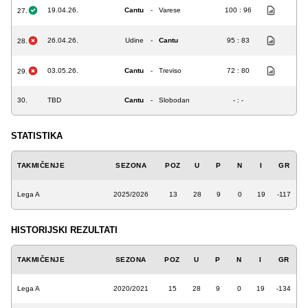
19.04.26.
Cantu
-
Varese
100 : 96
27.
26.04.26.
Udine
-
Cantu
95 : 83
28.
03.05.26.
Cantu
-
Treviso
72 : 80
29.
30.
TBD
Cantu
-
Slobodan
- : -
STATISTIKA
TAKMIČENJE
SEZONA
POZ
U
P
N
I
GR
Lega A
2025/2026
13
28
9
0
19
-117
HISTORIJSKI REZULTATI
TAKMIČENJE
SEZONA
POZ
U
P
N
I
GR
Lega A
2020/2021
15
28
9
0
19
-134