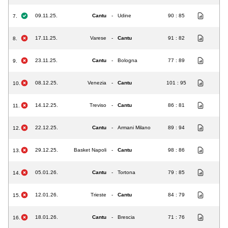
09.11.25.
Cantu
-
Udine
90 : 85
7.
17.11.25.
Varese
-
Cantu
91 : 82
8.
23.11.25.
Cantu
-
Bologna
77 : 89
9.
08.12.25.
Venezia
-
Cantu
101 : 95
10.
14.12.25.
Treviso
-
Cantu
86 : 81
11.
22.12.25.
Cantu
-
Armani Milano
89 : 94
12.
29.12.25.
Basket Napoli
-
Cantu
98 : 86
13.
05.01.26.
Cantu
-
Tortona
79 : 85
14.
12.01.26.
Trieste
-
Cantu
84 : 79
15.
18.01.26.
Cantu
-
Brescia
71 : 76
16.