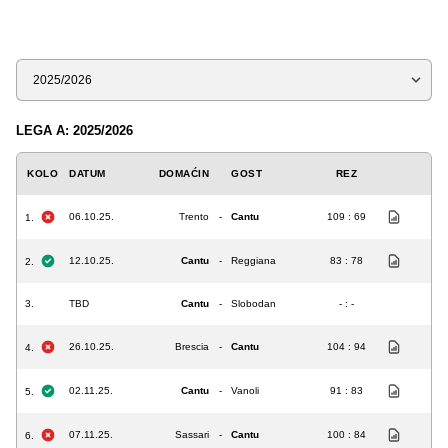
Sezona
LEGA A: 2025/2026
KOLO
DATUM
DOMAĆIN
GOST
REZ
06.10.25.
Trento
-
Cantu
109 : 69
1.
12.10.25.
Cantu
-
Reggiana
83 : 78
2.
3.
TBD
Cantu
-
Slobodan
- : -
26.10.25.
Brescia
-
Cantu
104 : 94
4.
02.11.25.
Cantu
-
Vanoli
91 : 83
5.
07.11.25.
Sassari
-
Cantu
100 : 84
6.