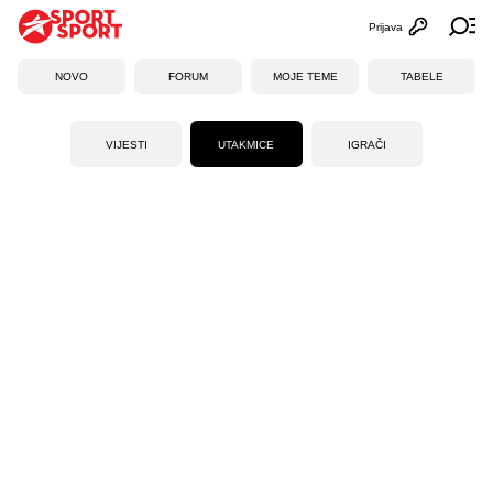
Prijava
Otvori profi
Ot
NOVO
FORUM
MOJE TEME
TABELE
VIJESTI
UTAKMICE
IGRAČI