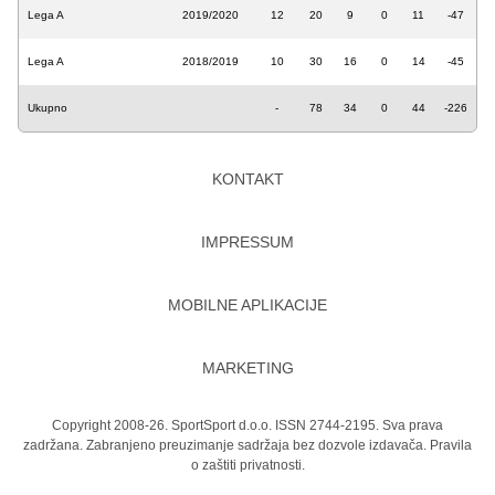
Lega A
2019/2020
12
20
9
0
11
-47
Lega A
2018/2019
10
30
16
0
14
-45
Ukupno
-
78
34
0
44
-226
KONTAKT
IMPRESSUM
MOBILNE APLIKACIJE
MARKETING
Copyright 2008-26. SportSport d.o.o. ISSN 2744-2195. Sva prava
zadržana. Zabranjeno preuzimanje sadržaja bez dozvole izdavača.
Pravila
o zaštiti privatnosti.