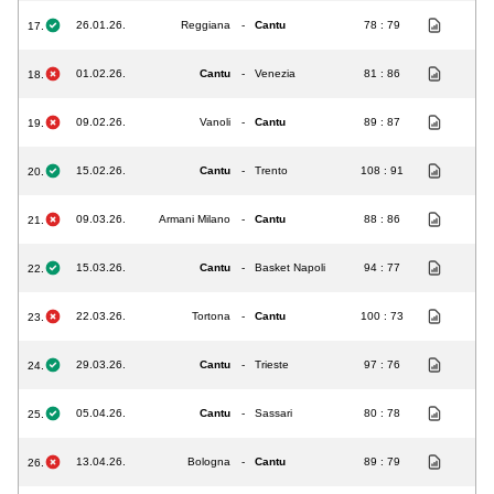
26.01.26.
Reggiana
-
Cantu
78 : 79
17.
01.02.26.
Cantu
-
Venezia
81 : 86
18.
09.02.26.
Vanoli
-
Cantu
89 : 87
19.
15.02.26.
Cantu
-
Trento
108 : 91
20.
09.03.26.
Armani Milano
-
Cantu
88 : 86
21.
15.03.26.
Cantu
-
Basket Napoli
94 : 77
22.
22.03.26.
Tortona
-
Cantu
100 : 73
23.
29.03.26.
Cantu
-
Trieste
97 : 76
24.
05.04.26.
Cantu
-
Sassari
80 : 78
25.
13.04.26.
Bologna
-
Cantu
89 : 79
26.