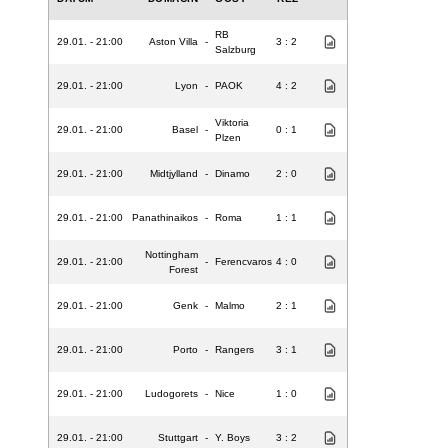
RB
29.01. - 21:00
Aston Villa
-
3 : 2
Salzburg
29.01. - 21:00
Lyon
-
PAOK
4 : 2
Viktoria
29.01. - 21:00
Basel
-
0 : 1
Plzen
29.01. - 21:00
Midtjylland
-
Dinamo
2 : 0
29.01. - 21:00
Panathinaikos
-
Roma
1 : 1
Nottingham
29.01. - 21:00
-
Ferencvaros
4 : 0
Forest
29.01. - 21:00
Genk
-
Malmo
2 : 1
29.01. - 21:00
Porto
-
Rangers
3 : 1
29.01. - 21:00
Ludogorets
-
Nice
1 : 0
29.01. - 21:00
Stuttgart
-
Y. Boys
3 : 2