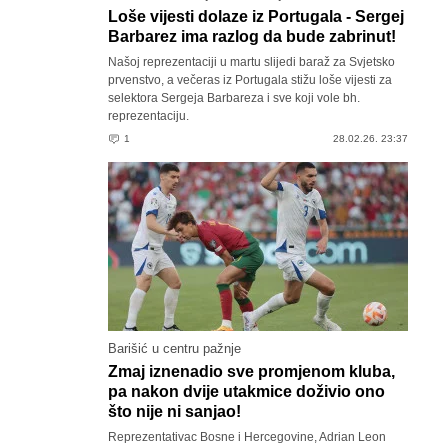
Loše vijesti dolaze iz Portugala - Sergej
Barbarez ima razlog da bude zabrinut!
Našoj reprezentaciji u martu slijedi baraž za Svjetsko
prvenstvo, a večeras iz Portugala stižu loše vijesti za
selektora Sergeja Barbareza i sve koji vole bh.
reprezentaciju.
1
28.02.26. 23:37
Barišić u centru pažnje
Zmaj iznenadio sve promjenom kluba,
pa nakon dvije utakmice doživio ono
što nije ni sanjao!
Reprezentativac Bosne i Hercegovine, Adrian Leon