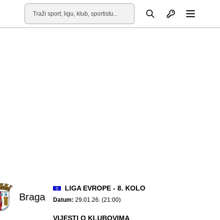
Otvori profil
Pretraga
Otvori
LIGA EVROPE - 8. KOLO
Braga
Datum:
29.01.26. (21:00)
VIJESTI O KLUBOVIMA