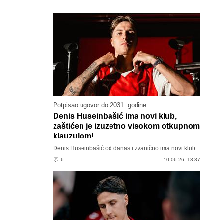
Potpisao ugovor do 2031. godine
Denis Huseinbašić ima novi klub,
zaštićen je izuzetno visokom otkupnom
klauzulom!
Denis Huseinbašić od danas i zvanično ima novi klub.
6
10.06.26. 13:37