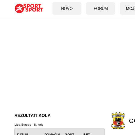
NOVO
FORUM
MOJ
REZULTATI KOLA
G
Liga Evrope - 8. kolo
DATUM
DOMAĆIN
GOST
REZ