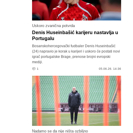
Uskoro zvanična potvrda
Denis Huseinbašić karijeru nastavlja u
Portugalu
Bosanskohercegovački fudbaler Denis Huseinbašić
(24) napravio je korak u karijeri i uskoro će postati novi
igrač portugalske Brage, prenose brojni evropski
mediji.
1
05.06.26. 14:36
Nadamo se da nije ništa ozbiljno