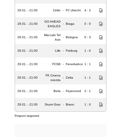
29.01. - 21:00
Celtic
-
FC Utrecht
4 : 2
GO AHEAD
29.01. - 21:00
-
Braga
0 : 0
EAGLES
Maccabi Tel
29.01. - 21:00
-
Bologna
0 : 3
Aviv
29.01. - 21:00
Lille
-
Freiburg
1 : 0
29.01. - 21:00
FCSB
-
Fenerbahce
1 : 1
FK Crvena
29.01. - 21:00
-
Celta
1 : 1
zvezda
29.01. - 21:00
Betis
-
Feyenoord
2 : 1
29.01. - 21:00
Sturm Graz
-
Brann
1 : 0
Potpuni raspored