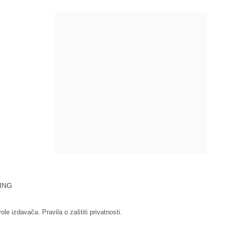
ING
vole izdavača.
Pravila o zaštiti privatnosti.