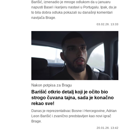
Barišić, iznenadio je mnoge odlukom da u januaru
napusti Basel i karijeru nastavi u Portugalu. Ipak, da je
to bila dobra odluka pokazali su današnji komentari
navijača Brage.
03.02.26. 13:33
Nakon potpisa za Bragu
Barišić otkrio detalj koji je očito bio
strogo čuvana tajna, sada je konačno
rekao sve!
Danas je reprezentativac Bosne i Hercegovine, Adrian
Leon Barišić i zvanično predstavljen kao novi igrač
Brage.
20.01.26. 13:42