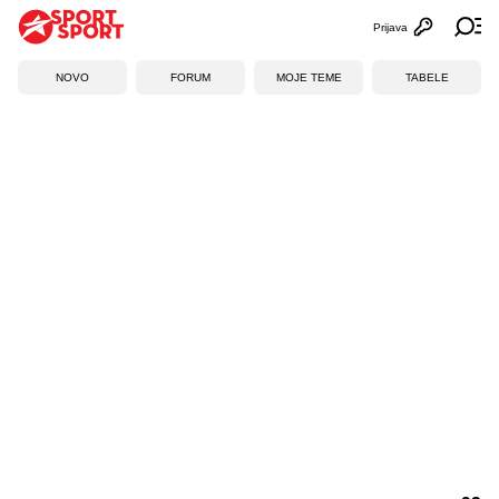
Prijava
Otvori profi
Ot
NOVO
FORUM
MOJE TEME
TABELE