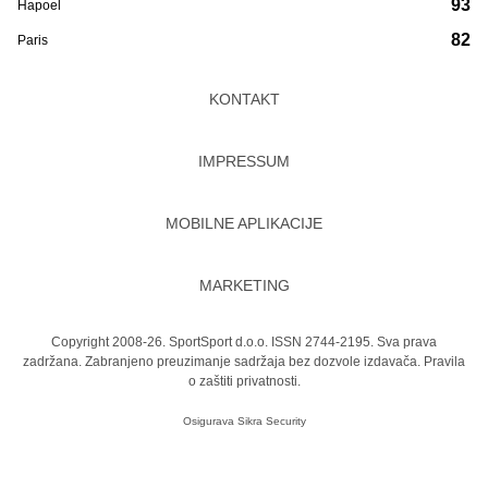
93
Hapoel
82
Paris
KONTAKT
IMPRESSUM
MOBILNE APLIKACIJE
MARKETING
Copyright 2008-26. SportSport d.o.o. ISSN 2744-2195. Sva prava
zadržana. Zabranjeno preuzimanje sadržaja bez dozvole izdavača.
Pravila
o zaštiti privatnosti.
Osigurava
Sikra Security