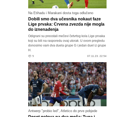
Na Etihadu i Marakani dosta toga odlučeno
Dobili smo dva učesnika nokaut faze
Lige prvaka: Crvena zvezda nije mogla
do iznenađenja
Odigrani su preostali mečevi četvrtog kola Lige prvaka
koji su bili na rasporedu ovaj utorak. U ovom pregledu
donosimo vam dva duela grupe G i jedan duel iz grupe
H.
5
07.11.23. 22:54
Antwerp "probio led", Atletico do prve pobjede
Deset golova na dva meča: Tuga i