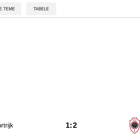
E TEME
TABELE
1
:
2
rtrijk