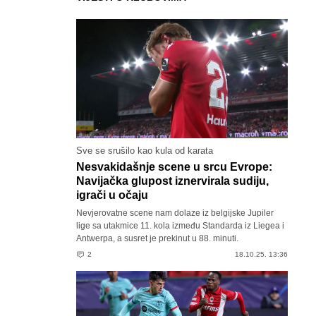
Sve se srušilo kao kula od karata
Nesvakidašnje scene u srcu Evrope:
Navijačka glupost iznervirala sudiju,
igrači u očaju
Nevjerovatne scene nam dolaze iz belgijske Jupiler
lige sa utakmice 11. kola između Standarda iz Liegea i
Antwerpa, a susret je prekinut u 88. minuti.
2
18.10.25. 13:36