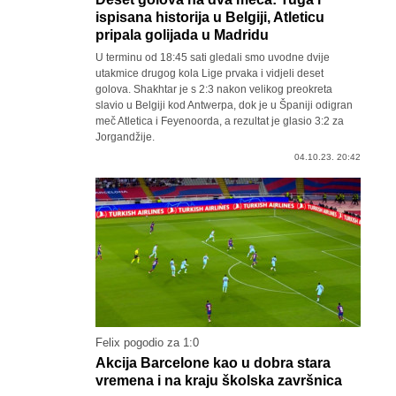
ispisana historija u Belgiji, Atleticu
pripala golijada u Madridu
U terminu od 18:45 sati gledali smo uvodne dvije
utakmice drugog kola Lige prvaka i vidjeli deset
golova. Shakhtar je s 2:3 nakon velikog preokreta
slavio u Belgiji kod Antwerpa, dok je u Španiji odigran
meč Atletica i Feyenoorda, a rezultat je glasio 3:2 za
Jorgandžije.
04.10.23. 20:42
Felix pogodio za 1:0
Akcija Barcelone kao u dobra stara
vremena i na kraju školska završnica