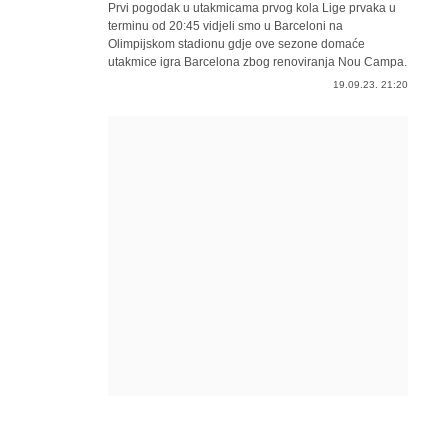
Prvi pogodak u utakmicama prvog kola Lige prvaka u
terminu od 20:45 vidjeli smo u Barceloni na
Olimpijskom stadionu gdje ove sezone domaće
utakmice igra Barcelona zbog renoviranja Nou Campa.
19.09.23. 21:20