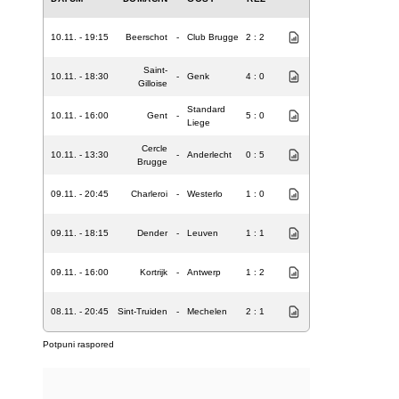
10.11. - 19:15
Beerschot
-
Club Brugge
2 : 2
Saint-
10.11. - 18:30
-
Genk
4 : 0
Gilloise
Standard
10.11. - 16:00
Gent
-
5 : 0
Liege
Cercle
10.11. - 13:30
-
Anderlecht
0 : 5
Brugge
09.11. - 20:45
Charleroi
-
Westerlo
1 : 0
09.11. - 18:15
Dender
-
Leuven
1 : 1
09.11. - 16:00
Kortrijk
-
Antwerp
1 : 2
08.11. - 20:45
Sint-Truiden
-
Mechelen
2 : 1
Potpuni raspored