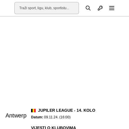
Otvori profil
Pretraga
Otvori
JUPILER LEAGUE - 14. KOLO
Antwerp
Datum:
09.11.24. (16:00)
VIJESTI O KLUBOVIMA