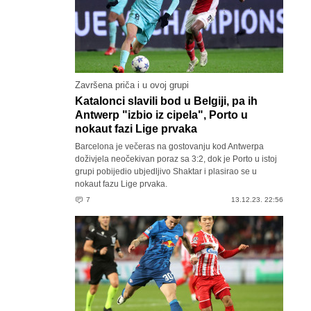
Završena priča i u ovoj grupi
Katalonci slavili bod u Belgiji, pa ih
Antwerp "izbio iz cipela", Porto u
nokaut fazi Lige prvaka
Barcelona je večeras na gostovanju kod Antwerpa
doživjela neočekivan poraz sa 3:2, dok je Porto u istoj
grupi pobijedio ubjedljivo Shaktar i plasirao se u
nokaut fazu Lige prvaka.
7
13.12.23. 22:56