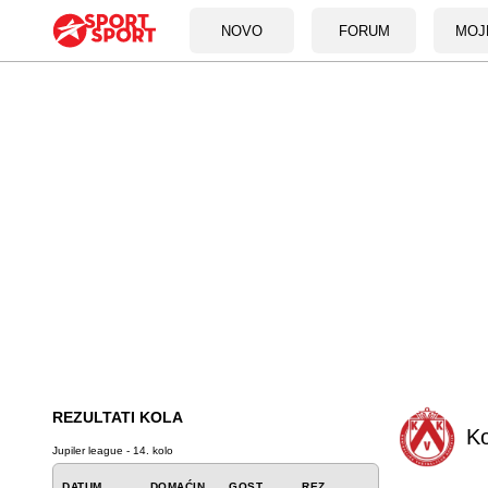
NOVO
FORUM
MOJ
REZULTATI KOLA
Ko
Jupiler league - 14. kolo
DATUM
DOMAĆIN
GOST
REZ