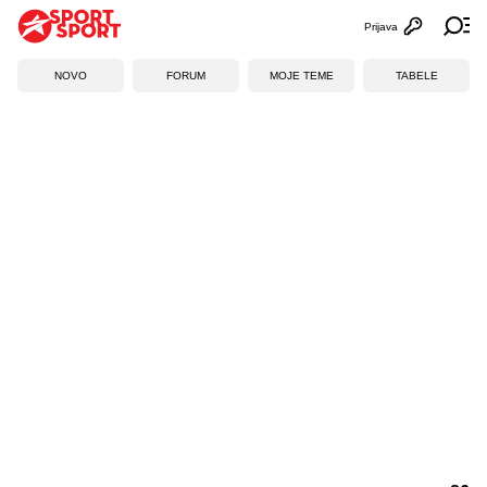
Prijava
Otvori profi
Ot
NOVO
FORUM
MOJE TEME
TABELE