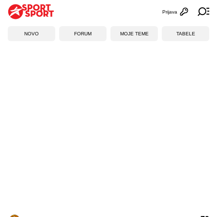
Prijava
Otvori profi
Ot
NOVO
FORUM
MOJE TEME
TABELE