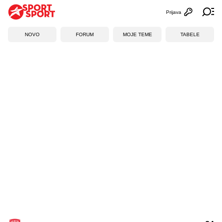
Prijava
Otvori profi
Ot
NOVO
FORUM
MOJE TEME
TABELE