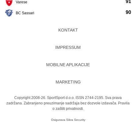
91
Varese
90
BC Sassari
KONTAKT
IMPRESSUM
MOBILNE APLIKACIJE
MARKETING
Copyright 2008-26. SportSport d.o.o. ISSN 2744-2195. Sva prava
zadržana. Zabranjeno preuzimanje sadržaja bez dozvole izdavača.
Pravila
o zaštiti privatnosti.
Osigurava
Sikra Security