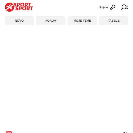
Prijava
Otvori profi
Ot
NOVO
FORUM
MOJE TEME
TABELE