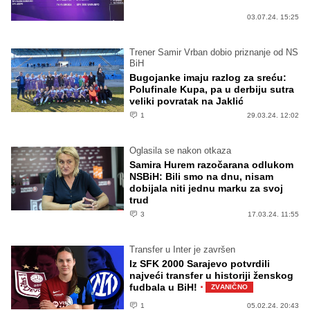
03.07.24. 15:25
Trener Samir Vrban dobio priznanje od NS
BiH
Bugojanke imaju razlog za sreću:
Polufinale Kupa, pa u derbiju sutra
veliki povratak na Jaklić
1
29.03.24. 12:02
Oglasila se nakon otkaza
Samira Hurem razočarana odlukom
NSBiH: Bili smo na dnu, nisam
dobijala niti jednu marku za svoj
trud
3
17.03.24. 11:55
Transfer u Inter je završen
Iz SFK 2000 Sarajevo potvrdili
najveći transfer u historiji ženskog
·
fudbala u BiH!
ZVANIČNO
1
05.02.24. 20:43