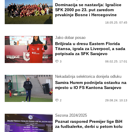
Dominacija se nastavlja: Igračice
SFK 2000 po 23. put zaredom
prvakinje Bosne i Hercegovine
18.05.25. 07:45
Jako dobar posao
Briljirala u dresu Eastern Florida
Titansa, igrala za Liverpool, a sada
potpisala za SFK Sarajevo
3
06.02.25. 17:01
Nekadašnja selektorica donijela odluku
Samira Hurem podnijela ostavku na
mjesto u IO FS Kantona Sarajevo
2
29.08.24. 10:13
Sezona 2024/2025
Poznat raspored Premijer lige BiH
za fudbalerke, derbi u petom kolu