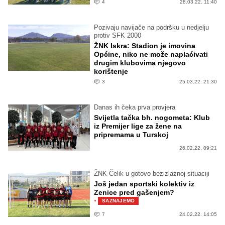
4
28.03.22. 11:40
Pozivaju navijače na podršku u nedjelju
protiv SFK 2000
ŽNK Iskra: Stadion je imovina
Općine, niko ne može naplaćivati
drugim klubovima njegovo
korištenje
3
25.03.22. 21:30
Danas ih čeka prva provjera
Svijetla tačka bh. nogometa: Klub
iz Premijer lige za žene na
pripremama u Turskoj
26.02.22. 09:21
ŽNK Čelik u gotovo bezizlaznoj situaciji
Još jedan sportski kolektiv iz
Zenice pred gašenjem?
·
SAZNAJEMO
7
24.02.22. 14:05