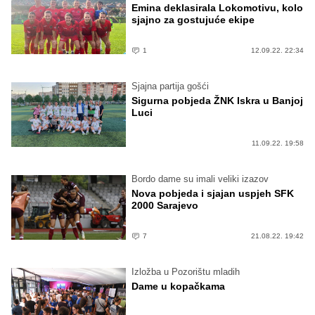
Emina deklasirala Lokomotivu, kolo
sjajno za gostujuće ekipe
1
12.09.22. 22:34
Sjajna partija gošći
Sigurna pobjeda ŽNK Iskra u Banjoj
Luci
11.09.22. 19:58
Bordo dame su imali veliki izazov
Nova pobjeda i sjajan uspjeh SFK
2000 Sarajevo
7
21.08.22. 19:42
Izložba u Pozorištu mladih
Dame u kopačkama