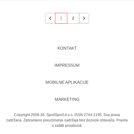
1
2
Previous
Next
KONTAKT
IMPRESSUM
MOBILNE APLIKACIJE
MARKETING
Copyright 2008-26. SportSport d.o.o. ISSN 2744-2195. Sva prava
zadržana. Zabranjeno preuzimanje sadržaja bez dozvole izdavača.
Pravila
o zaštiti privatnosti.