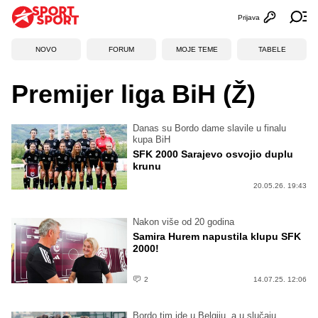
Prijava
Otvori profi
Ot
NOVO
FORUM
MOJE TEME
TABELE
Premijer liga BiH (Ž)
Danas su Bordo dame slavile u finalu
kupa BiH
SFK 2000 Sarajevo osvojio duplu
krunu
20.05.26. 19:43
Nakon više od 20 godina
Samira Hurem napustila klupu SFK
2000!
2
14.07.25. 12:06
Bordo tim ide u Belgiju, a u slučaju