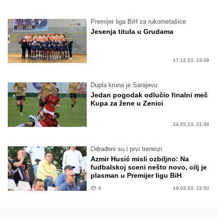
Premijer liga BiH za rukometašice
Jesenja titula u Grudama
17.12.23. 23:29
Dupla kruna je Sarajevu
Jedan pogodak odlučio finalni meč
Kupa za žene u Zenici
24.05.23. 21:38
Odrađeni su i prvi treninzi
Azmir Husić misli ozbiljno: Na
fudbalskoj sceni nešto novo, cilj je
plasman u Premijer ligu BiH
6
19.03.23. 23:50