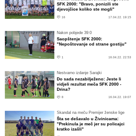
SFK 2000: "Bravo, ponizili ste
djevojčice koliko ste mogli"
16
17.04.22. 19:15
Nakon pobjede 39:0
Saopštenje SFK 2000:
"Nepoštovanje od strane gostiju"
1
16.04.22. 22:53
Nestvarno izdanje Sarajki
Do sada nezabilježeno: Jeste li
vidjeli rezultat meča SFK 2000 -
Drina?
8
16.04.22. 19:07
Skandal na meču Premijer ženske lige
Šta se dešavalo u Živinicama:
"Prekinula je meč jer su policajci
kratko izašli"