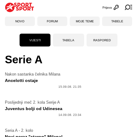
Prijava
Otvori profi
Ot
NOVO
FORUM
MOJE TEME
TABELE
VIJESTI
TABELA
RASPORED
Serie A
Nakon sastanka čelnika Milana
Ancelotti ostaje
15.09.08. 21:35
Poslijednji meč 2. kola Serije A
Juventus bolji od Udinesea
14.09.08. 23:34
Seria A - 2. kolo
Novi poraz "starog" Milana!