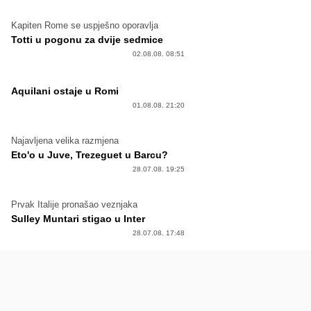
Kapiten Rome se uspješno oporavlja
Totti u pogonu za dvije sedmice
02.08.08. 08:51
Aquilani ostaje u Romi
01.08.08. 21:20
Najavljena velika razmjena
Eto'o u Juve, Trezeguet u Barcu?
28.07.08. 19:25
Prvak Italije pronašao veznjaka
Sulley Muntari stigao u Inter
28.07.08. 17:48