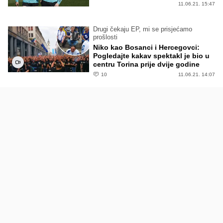
11.06.21. 15:47
Drugi čekaju EP, mi se prisjećamo
prošlosti
Niko kao Bosanci i Hercegovci:
Pogledajte kakav spektakl je bio u
centru Torina prije dvije godine
10
11.06.21. 14:07