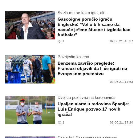
Sviđa mu se kako igra, ali...
Gascoigne poručio igraču
Engleske: "Volio bih samo da
navuče je*ene štucne i izgleda kao
fudbaler"
1
09.06.21. 18:37
Povrijedio koljeno
Benzema završio preglede:
Francuzi objavili da li će igrati na
Evropskom prvenstvu
09.06.21. 17:53
Dvojica pozitivna na koronavirus
Upaljen alarm u redovima Španije:
Luis Enrique pozvao 17 novih
igrača!
1
09.06.21. 17:24