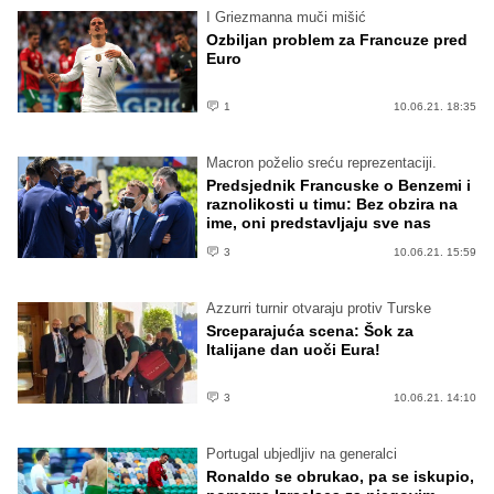
I Griezmanna muči mišić
Ozbiljan problem za Francuze pred
Euro
1
10.06.21. 18:35
Macron poželio sreću reprezentaciji.
Predsjednik Francuske o Benzemi i
raznolikosti u timu: Bez obzira na
ime, oni predstavljaju sve nas
3
10.06.21. 15:59
Azzurri turnir otvaraju protiv Turske
Srceparajuća scena: Šok za
Italijane dan uoči Eura!
3
10.06.21. 14:10
Portugal ubjedljiv na generalci
Ronaldo se obrukao, pa se iskupio,