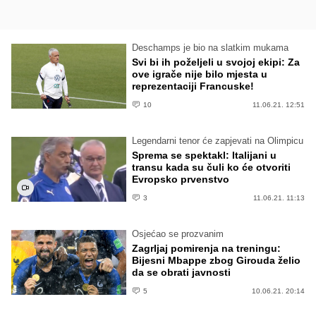
Deschamps je bio na slatkim mukama
Svi bi ih poželjeli u svojoj ekipi: Za
ove igrače nije bilo mjesta u
reprezentaciji Francuske!
10
11.06.21. 12:51
Legendarni tenor će zapjevati na Olimpicu
Sprema se spektakl: Italijani u
transu kada su čuli ko će otvoriti
Evropsko prvenstvo
3
11.06.21. 11:13
Osjećao se prozvanim
Zagrljaj pomirenja na treningu:
Bijesni Mbappe zbog Girouda želio
da se obrati javnosti
5
10.06.21. 20:14