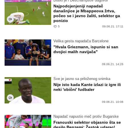
Dobio je i Deschampsov odgovor
Najpodcjenjeniji napadač
današnjice je Mbappeova žrtva,
počeo se i javno žaliti, selektor ga
ponizio
5
09.06.21. 17:11
Velika gesta napadača Barcelone
"Hvala Griezmann, ispunio si san
dvojici malih navijača"
09.06.21. 14:26
Sve je jasno sa priloženog snimka
Nije isto kada Kante izlazi iz igre ili
neki 'obični' fudbaler
09.06.21. 10:06
Napadač napustio meč protiv Bugarske
Francuski selektor objasnio šta se
desilo Benzemi: Žestok udarac!