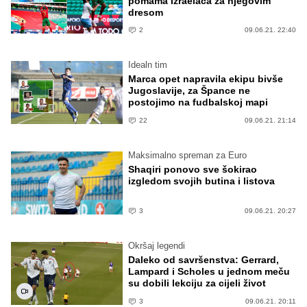
pomama Izraelaca za njegovim
dresom
2
09.06.21. 22:40
Idealn tim
Marca opet napravila ekipu bivše
Jugoslavije, za Špance ne
postojimo na fudbalskoj mapi
22
09.06.21. 21:14
Maksimalno spreman za Euro
Shaqiri ponovo sve šokirao
izgledom svojih butina i listova
3
09.06.21. 20:27
Okršaj legendi
Daleko od savršenstva: Gerrard,
Lampard i Scholes u jednom meču
su dobili lekciju za cijeli život
3
09.06.21. 20:11