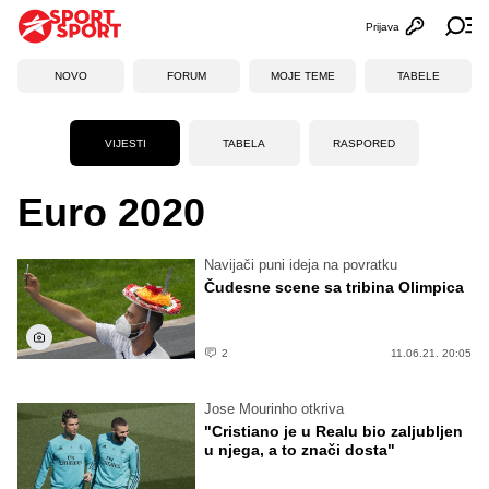
Prijava
Otvori profi
Ot
NOVO
FORUM
MOJE TEME
TABELE
VIJESTI
TABELA
RASPORED
Euro 2020
Navijači puni ideja na povratku
Čudesne scene sa tribina Olimpica
2
11.06.21. 20:05
Jose Mourinho otkriva
"Cristiano je u Realu bio zaljubljen
u njega, a to znači dosta"