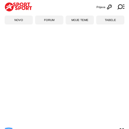
Prijava
Otvori profi
Ot
NOVO
FORUM
MOJE TEME
TABELE