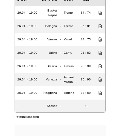
Basket
26.04. - 19:00
-
Trento
84 : 74
Napoli
26.04. - 19:00
Bologna
-
Trieste
95 : 81
26.04. - 19:00
Varese
-
Vanoli
84 : 75
26.04. - 19:00
Udine
-
Cantu
95 : 83
26.04. - 19:00
Brescia
-
Treviso
90 : 99
Armani
26.04. - 19:00
Venezia
-
85 : 90
Milano
26.04. - 19:00
Reggiana
-
Tortona
88 : 69
-
Sassari
-
- : -
Potpuni raspored