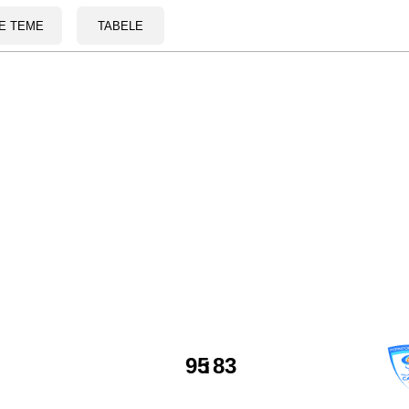
E TEME
TABELE
95
:
83