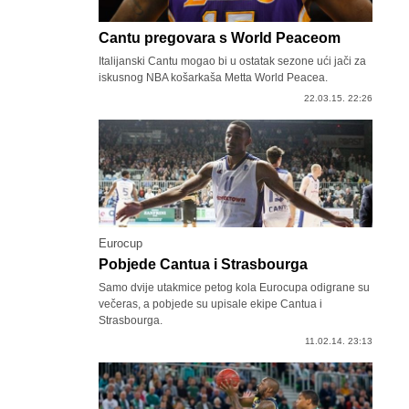
Cantu pregovara s World Peaceom
Italijanski Cantu mogao bi u ostatak sezone ući jači za
iskusnog NBA košarkaša Metta World Peacea.
22.03.15. 22:26
Eurocup
Pobjede Cantua i Strasbourga
Samo dvije utakmice petog kola Eurocupa odigrane su
večeras, a pobjede su upisale ekipe Cantua i
Strasbourga.
11.02.14. 23:13