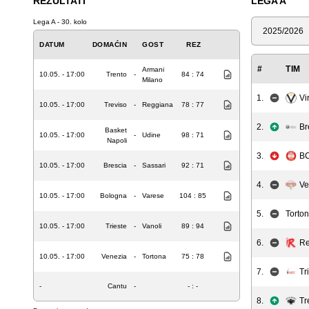
REZULTATI
LEGA A
Lega A - 30. kolo
Sezona
DATUM
DOMAĆIN
GOST
REZ
#
TIM
Armani
10.05. - 17:00
Trento
-
84 : 74
Milano
1.
Vi
10.05. - 17:00
Treviso
-
Reggiana
78 : 77
2.
Br
Basket
10.05. - 17:00
-
Udine
98 : 71
Napoli
3.
BC
10.05. - 17:00
Brescia
-
Sassari
92 : 71
4.
Ve
10.05. - 17:00
Bologna
-
Varese
104 : 85
5.
Torto
10.05. - 17:00
Trieste
-
Vanoli
89 : 94
6.
Re
10.05. - 17:00
Venezia
-
Tortona
75 : 78
7.
Tr
-
Cantu
-
- : -
8.
Tr