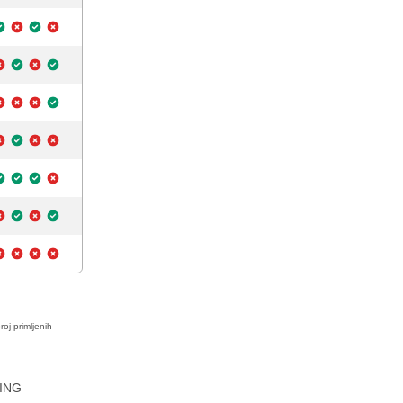
roj primljenih
ING