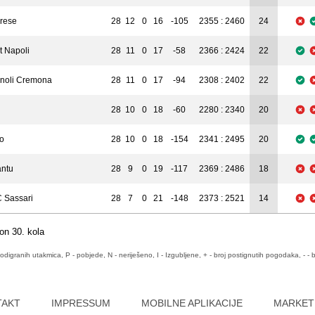
rese
28
12
0
16
-105
2355 : 2460
24
t Napoli
28
11
0
17
-58
2366 : 2424
22
noli Cremona
28
11
0
17
-94
2308 : 2402
22
28
10
0
18
-60
2280 : 2340
20
so
28
10
0
18
-154
2341 : 2495
20
ntu
28
9
0
19
-117
2369 : 2486
18
 Sassari
28
7
0
21
-148
2373 : 2521
14
on 30. kola
odigranih utakmica, P - pobjede, N - neriješeno, I - Izgubljene, + - broj postignutih pogodaka, - - b
TAKT
IMPRESSUM
MOBILNE APLIKACIJE
MARKET