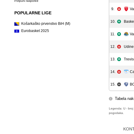
Potpuni raspored
9.
Va
POPULARNE LIGE
10.
Baske
Košarkaško prvenstvo BiH (M)
Eurobasket 2025
11.
Va
12.
Udine
13.
Trevi
14.
Ca
15.
BC
Tabela nak
Legenda: U - broj 
pogodaka.
KON