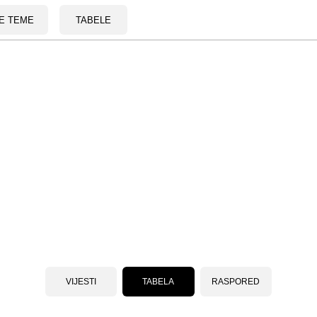
E TEME
TABELE
VIJESTI
TABELA
RASPORED