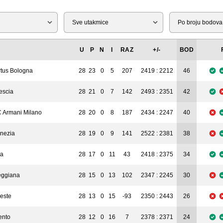
Tip
Liga
U
P
N
I
RAZ
+/-
BOD
rtus Bologna
28
23
0
5
207
2419 : 2212
46
escia
28
21
0
7
142
2493 : 2351
42
 Armani Milano
28
20
0
8
187
2434 : 2247
40
nezia
28
19
0
9
141
2522 : 2381
38
na
28
17
0
11
43
2418 : 2375
34
ggiana
28
15
0
13
102
2347 : 2245
30
ieste
28
13
0
15
-93
2350 : 2443
26
ento
28
12
0
16
7
2378 : 2371
24