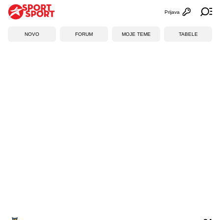
Prijava
Otvori profi
Ot
NOVO
FORUM
MOJE TEME
TABELE