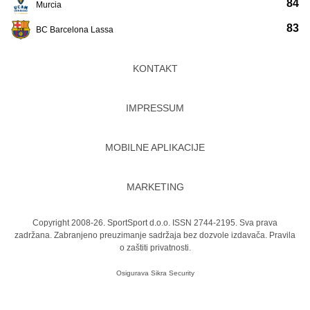
84
Murcia
83
BC Barcelona Lassa
KONTAKT
IMPRESSUM
MOBILNE APLIKACIJE
MARKETING
Copyright 2008-26. SportSport d.o.o. ISSN 2744-2195. Sva prava
zadržana. Zabranjeno preuzimanje sadržaja bez dozvole izdavača.
Pravila
o zaštiti privatnosti.
Osigurava
Sikra Security