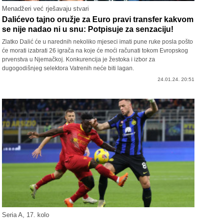
Menadžeri već rješavaju stvari
Dalićevo tajno oružje za Euro pravi transfer kakvom
se nije nadao ni u snu: Potpisuje za senzaciju!
Zlatko Dalić će u narednih nekoliko mjeseci imati pune ruke posla pošto
će morati izabrati 26 igrača na koje će moći računati tokom Evropskog
prvenstva u Njemačkoj. Konkurencija je žestoka i izbor za
dugogodišnjeg selektora Vatrenih neće biti lagan.
24.01.24. 20:51
Seria A, 17. kolo