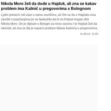
Nikola Moro želi da dođe u Hajduk, ali zna se kakav
problem ima Kalinić u pregovorima s Bolognom
Ljetni prelazni rok ulazi u samu završnicu, ali čini se da u Hajduku nisu
završili s pojačanjima jer se špekuliše da bi na Poljud mogao stići
Nikola Moro. On je otpisan u Bologni za novu sezonu i to Hajduk želi da
iskoristi, ali zna se šta je najveći problem Nikole Kalinića u pregovorima.
11.08.24. 11:00