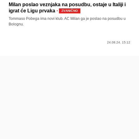
Milan poslao veznjaka na posudbu, ostaje u Italiji i
·
igrat će Ligu prvaka
ZVANIČNO
Tommaso Pobega ima novi klub. AC Milan ga je poslao na posudbu u
Bolognu.
24.08.24. 15:12