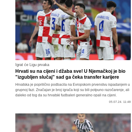
Igrat će Ligu prvaka
Hrvati su na cijeni i džaba sve! U Njemačkoj je bio
"izgubljen slučaj" sad ga čeka transfer karijere
Hrvatska je poprilično podbacila na Evropskom prvenstvu ispadanjem u
grupnoj fazi. Značajan je broj igrača koji su bili potpuno razočarenje, ali
daleko od tog da su hrvatski fudbaleri generalno opali na cijeni.
05.07.24. 11:48