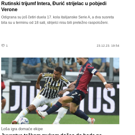
Rutinski trijumf Intera, Đurić strijelac u pobjedi
Verone
Odigrana su još četiri duela 17. kola italijanske Serie A, a dva susreta
bila su u terminu od 18 sati, strijelci nisu bili pretežno raspoloženi.
1
23.12.23. 19:54
Loša igra domaće ekipe