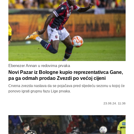
Ebenezer Annan u redovima prvaka
Novi Pazar iz Bologne kupio reprezentativca Gane,
pa ga odmah prodao Zvezdi po većoj cijeni
Crvena zvezda nastava da se pojačava pred sljedeću sezonu u kojoj će
ponovo igrati grupnu fazu Lige prvaka.
23.06.24. 11:36