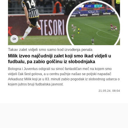
Takav zalet vidjeli smo samo kod izvođenja penala
Milik izveo najčudniji zalet koji smo ikad vidjeli u
fudbalu, pa zabio golčinu iz slobodnjaka
Bologna i Juventus odigrali su sinoć fantastičan meč na kojem smo
vidjeli čak šest golova, a u centru pažnje našao se poljski napadač
Arkadiusz Milik koji je u 83. minuti zabio pogodak iz slobodnog udarca o
kojem jutros bruji fudbalska javnost.
21.05.24. 08:04