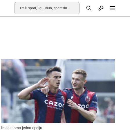
Otvori profil
Pretraga
Otvori
Imaju samo jednu opciju