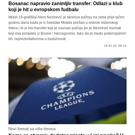
Bosanac napravio zanimljiv transfer: Odlazi u klub
koji je hit u evropskom fudbalu
Mladi 19-godišnji Alem Nezirević je skrenuo pažnju na sebe prije tačno
godinu dana kada je iz švedske Motale prešao u redove milanskog
Intera i to je bio transfer koji je izazvao pažnju jer je Nezirević momak
koji ima porijeklo iz Bosne i Hercegovine, tako da je među potencijalnim
bh. reprezentativcima u budućnosti.
18.01.24. 09:15
Novi format sa više timova