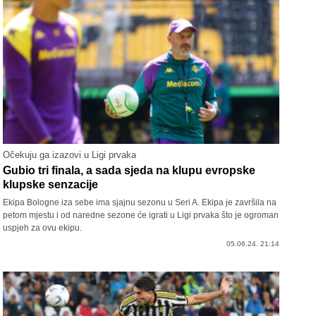
Očekuju ga izazovi u Ligi prvaka
Gubio tri finala, a sada sjeda na klupu evropske
klupske senzacije
Ekipa Bologne iza sebe ima sjajnu sezonu u Seri A. Ekipa je završila na
petom mjestu i od naredne sezone će igrati u Ligi prvaka što je ogroman
uspjeh za ovu ekipu.
05.06.24. 21:14